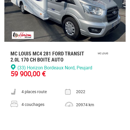
MC LOUIS MC4 281 FORD TRANSIT
MC LOUIS
2.0L 170 CH BOITE AUTO
(33) Horizon Bordeaux Nord
, Peujard
59 900,00 €
Nombre de places carte grise
Année
4 places route
2022
Nombre de couchages
Kilométrage
4 couchages
20974 km