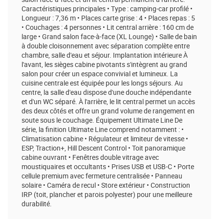
Caractéristiques principales • Type : camping-car profilé •
Longueur : 7,36 m • Places carte grise : 4 • Places repas : 5
• Couchages : 4 personnes • Lit central arrière : 160 cm de
large • Grand salon face-à-face (XL Lounge) • Salle de bain
à double cloisonnement avec séparation complète entre
chambre, salle d'eau et séjour. Implantation intérieure À
l'avant, les sièges cabine pivotants s'intègrent au grand
salon pour créer un espace convivial et lumineux. La
cuisine centrale est équipée pour les longs séjours. Au
centre, la salle d'eau dispose d'une douche indépendante
et d'un WC séparé. À l'arrière, le lit central permet un accès
des deux côtés et offre un grand volume de rangement en
soute sous le couchage. Équipement Ultimate Line De
série, la finition Ultimate Line comprend notamment : •
Climatisation cabine • Régulateur et limiteur de vitesse •
ESP, Traction+, Hill Descent Control • Toit panoramique
cabine ouvrant • Fenêtres double vitrage avec
moustiquaires et occultants • Prises USB et USB-C • Porte
cellule premium avec fermeture centralisée • Panneau
solaire • Caméra de recul • Store extérieur • Construction
IRP (toit, plancher et parois polyester) pour une meilleure
durabilité.