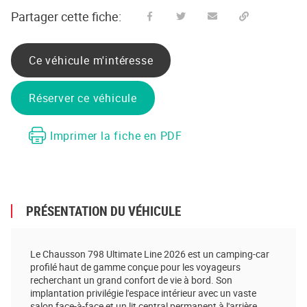
Partager cette fiche:
Partager sur Facebook
Partager sur Twitter
Envoyer à un ami
Copy to clipboard
Ce véhicule m'intéresse
Réserver ce véhicule
Imprimer la fiche en PDF
PRÉSENTATION DU VÉHICULE
Le Chausson 798 Ultimate Line 2026 est un camping-car
profilé haut de gamme conçue pour les voyageurs
recherchant un grand confort de vie à bord. Son
implantation privilégie l'espace intérieur avec un vaste
salon face-à-face et un lit central permanent à l'arrière.