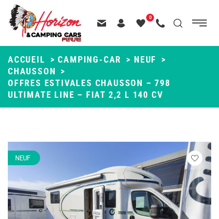
Menu
0
Menu
Recherche
Passer
principal
Contactez-nous
Header – Pictos entête
Mes
Appelez-nous
au
favoris
contenu
ACCUEIL
>
CAMPING-CAR
>
NEUF
>
CHAUSSON
>
OFFRES ESTIVALES CHAUSSON – 798
ULTIMATE LINE – FIAT 2,2 L 140 CV
NEUF
Veuillez
vous
connecte