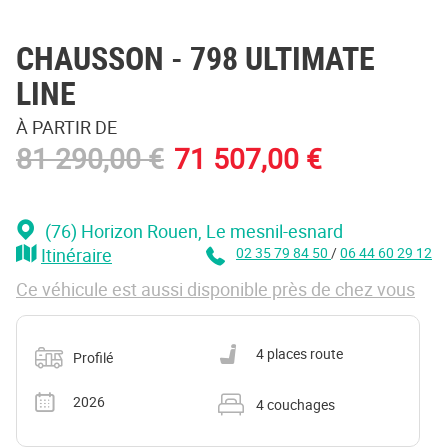
CHAUSSON
- 798 ULTIMATE
LINE
À PARTIR DE
81 290,00 €
71 507,00 €
(76) Horizon Rouen
, Le mesnil-esnard
Itinéraire
02 35 79 84 50
/
06 44 60 29 12
Ce véhicule est aussi disponible près de chez vous
Catégorie
Nombre de places carte grise
4 places route
Profilé
Année
Nombre de couchages
2026
4 couchages