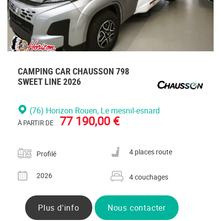
CAMPING CAR CHAUSSON 798
SWEET LINE 2026
(76) Horizon Rouen
, Le mesnil-esnard
77 190,00 €
À PARTIR DE
Catégorie
Nombre de places carte grise
4 places route
Profilé
Année
Nombre de couchages
2026
4 couchages
Plus d'info
Nous contacter