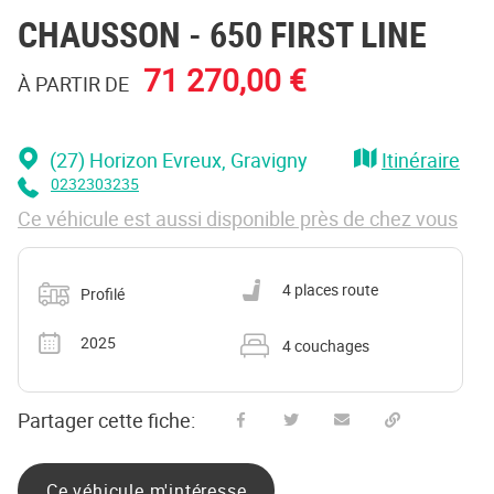
CHAUSSON
- 650 FIRST LINE
71 270,00 €
À PARTIR DE
(27) Horizon Evreux
, Gravigny
Itinéraire
0232303235
Ce véhicule est aussi disponible près de chez vous
Catégorie
Nombre de places carte grise
4 places route
Profilé
Année
Nombre de couchages
2025
4 couchages
Partager cette fiche:
Partager sur Facebook
Partager sur Twitter
Envoyer à un ami
Copy to clipboard
Ce véhicule m'intéresse