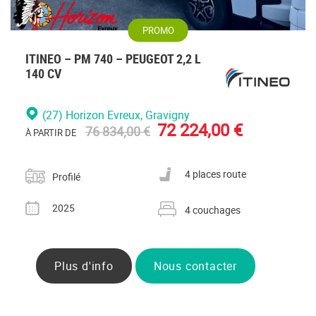
PROMO
ITINEO – PM 740 – PEUGEOT 2,2 L
140 CV
(27) Horizon Evreux
, Gravigny
72 224,00 €
76 834,00 €
À PARTIR DE
Catégorie
Nombre de places carte grise
4 places route
Profilé
Année
Nombre de couchages
2025
4 couchages
Plus d'info
Nous contacter