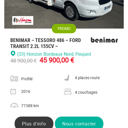
PROMO
BENIMAR – TESSORO 486 – FORD
TRANSIT 2.2L 155CV –
(33) Horizon Bordeaux Nord
, Peujard
45 900,00 €
48 900,00 €
Catégorie
Nombre de places carte grise
4 places route
Profilé
Année
Nombre de couchages
2016
4 couchages
Kilométrage
77388 km
Plus d'info
Nous contacter