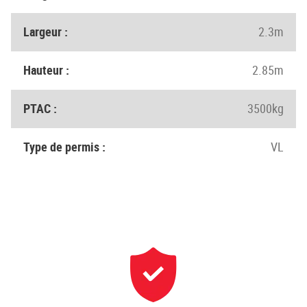
Largeur :
2.3m
Hauteur :
2.85m
PTAC :
3500kg
Type de permis :
VL