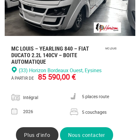
MC LOUIS – YEARLING 840 – FIAT
MC LOUIS
DUCATO 2.2L 140CV – BOITE
AUTOMATIQUE
(33) Horizon Bordeaux Ouest
, Eysines
85 590,00 €
À PARTIR DE
Catégorie
Nombre de places carte grise
5 places route
Intégral
Année
Nombre de couchages
2026
5 couchages
Plus d'info
Nous contacter