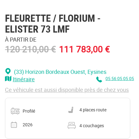
FLEURETTE / FLORIUM
-
ELISTER 73 LMF
À PARTIR DE
120 210,00 €
111 783,00 €
(33) Horizon Bordeaux Ouest
, Eysines
Itinéraire
05 56 05 05 05
Ce véhicule est aussi disponible près de chez vous
Catégorie
Nombre de places carte grise
4 places route
Profilé
Année
Nombre de couchages
2026
4 couchages