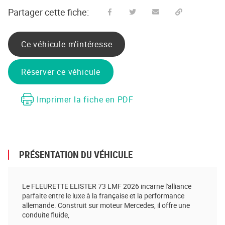
Partager cette fiche:
Partager sur Facebook
Partager sur Twitter
Envoyer à un ami
Copy to clipboard
Ce véhicule m'intéresse
Réserver ce véhicule
Imprimer la fiche en PDF
PRÉSENTATION DU VÉHICULE
Le FLEURETTE ELISTER 73 LMF 2026 incarne l'alliance
parfaite entre le luxe à la française et la performance
allemande. Construit sur moteur Mercedes, il offre une
conduite fluide,