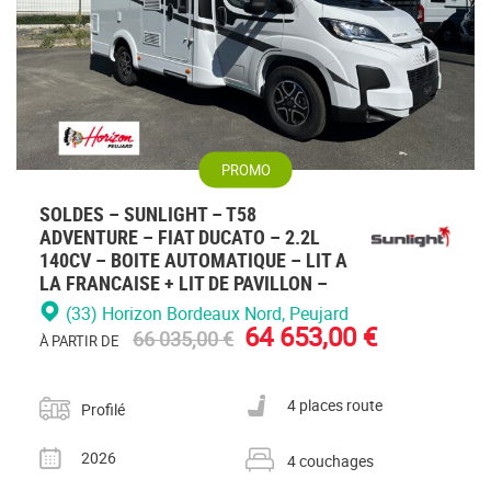
PROMO
SOLDES – SUNLIGHT – T58
ADVENTURE – FIAT DUCATO – 2.2L
140CV – BOITE AUTOMATIQUE – LIT A
LA FRANCAISE + LIT DE PAVILLON –
(33) Horizon Bordeaux Nord
, Peujard
64 653,00 €
66 035,00 €
À PARTIR DE
Catégorie
Nombre de places carte grise
4 places route
Profilé
Année
Nombre de couchages
2026
4 couchages