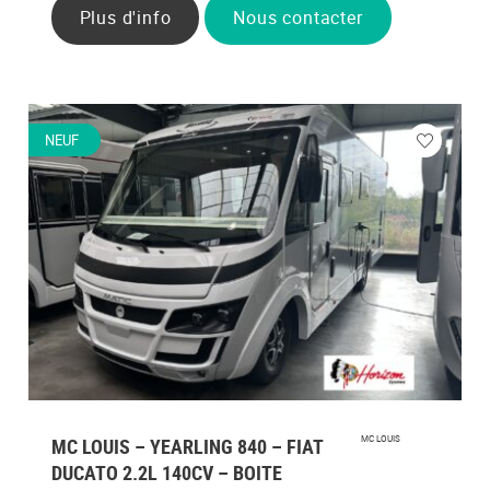
Plus d'info
Nous contacter
NEUF
ez
Veuillez
vous
cter
connecte
MC LOUIS – YEARLING 840 – FIAT
MC LOUIS
DUCATO 2.2L 140CV – BOITE