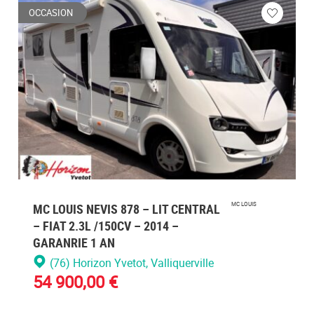
OCCASION
ez
Veuillez
vous
cter
connecte
MC LOUIS NEVIS 878 – LIT CENTRAL
MC LOUIS
– FIAT 2.3L /150CV – 2014 –
GARANRIE 1 AN
(76) Horizon Yvetot
, Valliquerville
54 900,00 €