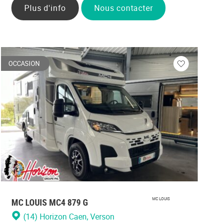
Plus d'info
Nous contacter
OCCASION
Veuillez
vous
r
connecter
MC LOUIS MC4 879 G
MC LOUIS
(14) Horizon Caen
, Verson