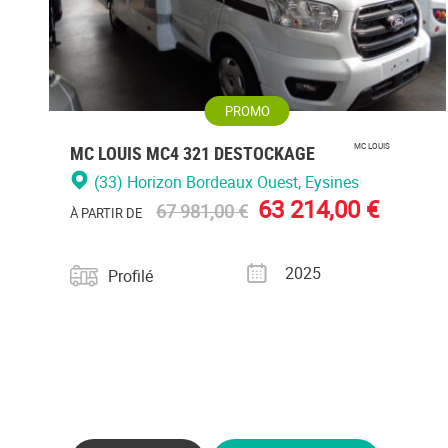
PROMO
MC LOUIS MC4 321 DESTOCKAGE
MC LOUIS
(33) Horizon Bordeaux Ouest
, Eysines
63 214,00 €
67 981,00 €
À PARTIR DE
Catégorie
Année
2025
Profilé