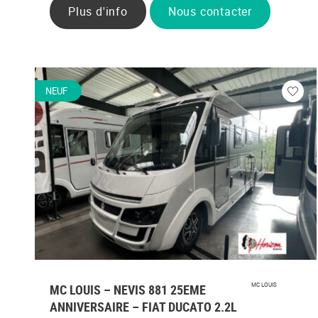
Plus d'info
Nous contacter
NEUF
Veuill
vous
conne
MC LOUIS – NEVIS 881 25EME
MC LOUIS
ANNIVERSAIRE – FIAT DUCATO 2.2L