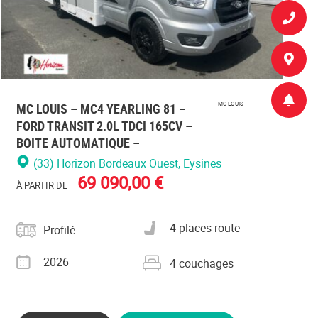
MC LOUIS – MC4 YEARLING 81 –
MC LOUIS
FORD TRANSIT 2.0L TDCI 165CV –
BOITE AUTOMATIQUE –
(33) Horizon Bordeaux Ouest
, Eysines
69 090,00 €
À PARTIR DE
Catégorie
Nombre de places carte
4 places route
Profilé
grise
Année
Nombre de couchages
2026
4 couchages