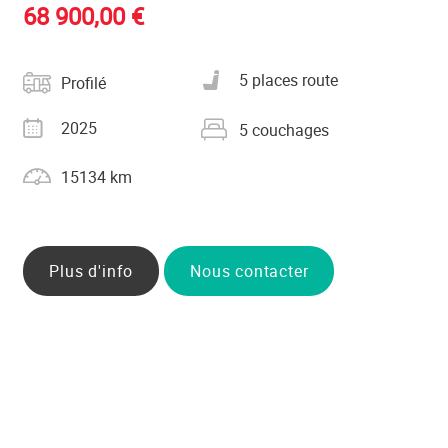
68 900,00 €
Catégorie
Nombre de places carte
5 places route
Profilé
grise
Année
Nombre de couchages
2025
5 couchages
Kilométrage
15134 km
Plus d'info
Nous contacter