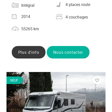
Catégorie
Nombre de places carte
4 places route
Intégral
grise
Année
Nombre de couchages
2014
4 couchages
Kilométrage
55265 km
Plus d'info
Nous contacter
NEUF
ez
Veuillez
vous
cter
connecte