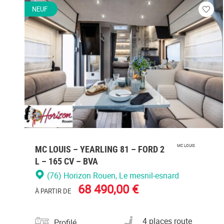
NEUF
Veuill
vous
conne
MC LOUIS – YEARLING 81 – FORD 2
MC LOUIS
L – 165 CV – BVA
(76) Horizon Rouen
, Le mesnil-esnard
68 490,00 €
À PARTIR DE
Catégorie
Nombre de places carte
4 places route
Profilé