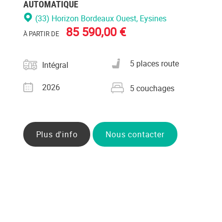
AUTOMATIQUE
(33) Horizon Bordeaux Ouest
, Eysines
85 590,00 €
À PARTIR DE
Catégorie
Nombre de places carte
5 places route
Intégral
grise
Année
Nombre de couchages
2026
5 couchages
Plus d'info
Nous contacter
ez
cter