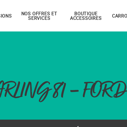
NOS OFFRES ET
BOUTIQUE
IONS
CARRO
SERVICES
ACCESSOIRES
RLING 81 – FORD 2