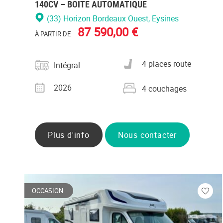
140CV – BOITE AUTOMATIQUE
(33) Horizon Bordeaux Ouest
, Eysines
87 590,00 €
À PARTIR DE
Catégorie
Nombre de places carte
4 places route
Intégral
grise
Année
Nombre de couchages
2026
4 couchages
Plus d'info
Nous contacter
OCCASION
Veuill
vous
conne