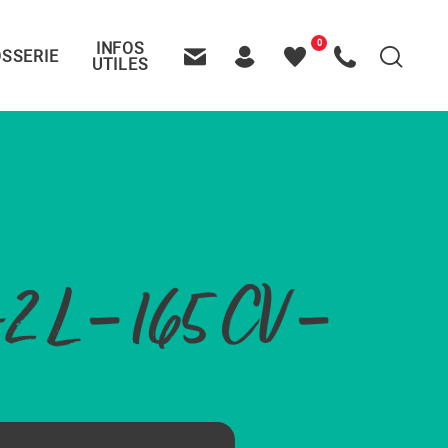
0
INFOS
SSERIE
Recherche
UTILES
Contactez-nous
Header – Pictos entête
Mes
Appelez-nous
favoris
 L – 165 CV –