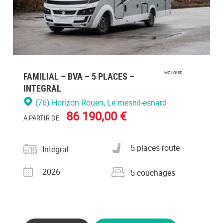
FAMILIAL – BVA – 5 PLACES –
MC LOUIS
INTEGRAL
(76) Horizon Rouen
, Le mesnil-esnard
86 190,00 €
À PARTIR DE
Catégorie
Nombre de places carte
5 places route
Intégral
grise
Année
Nombre de couchages
2026
5 couchages