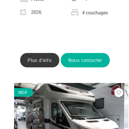
grise
Année
Nombre de couchages
2026
4 couchages
Plus d'info
Nous contacter
NEUF
Veuill
vous
conne