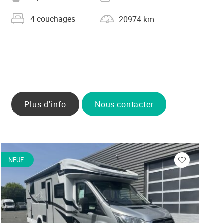
Nombre de couchages
Kilométrage
4 couchages
20974 km
Plus d'info
Nous contacter
NEUF
Veuillez
vous
r
connecter