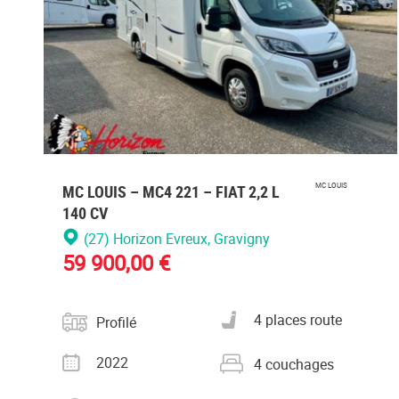
MC LOUIS – MC4 221 – FIAT 2,2 L
MC LOUIS
140 CV
(27) Horizon Evreux
, Gravigny
59 900,00 €
Catégorie
Nombre de places carte
4 places route
Profilé
grise
Année
Nombre de couchages
2022
4 couchages
Kilométrage