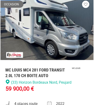
OCCASION
Veuillez
vous
r
connecter
MC LOUIS MC4 281 FORD TRANSIT
MC LOUIS
2.0L 170 CH BOITE AUTO
(33) Horizon Bordeaux Nord
, Peujard
59 900,00 €
Nombre de places carte grise
Année
4 places route
2022