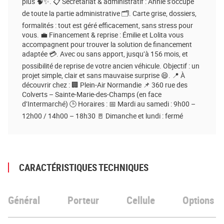
plus 🧠✨. 📋 Secrétariat & administratif : Annie s’occupe
de toute la partie administrative 🗂️. Carte grise, dossiers,
formalités : tout est géré efficacement, sans stress pour
vous. 💼 Financement & reprise : Émilie et Lolita vous
accompagnent pour trouver la solution de financement
adaptée 💳. Avec ou sans apport, jusqu’à 156 mois, et
possibilité de reprise de votre ancien véhicule. Objectif : un
projet simple, clair et sans mauvaise surprise 😄. 📍 À
découvrir chez : 🏢 Plein-Air Normandie 📌 360 rue des
Colverts – Sainte-Marie-des-Champs (en face
d’Intermarché) 🕒 Horaires : 📅 Mardi au samedi : 9h00 –
12h00 / 14h00 – 18h30 🚪 Dimanche et lundi : fermé
CARACTÉRISTIQUES TECHNIQUES
Général
Porteur
Cellule
Options