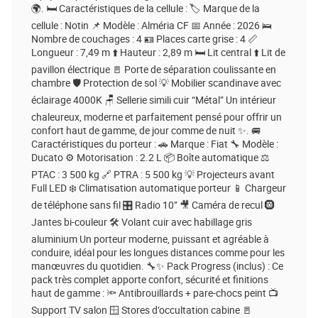
🌍. 🛏️ Caractéristiques de la cellule : 🏷️ Marque de la
cellule : Notin 📌 Modèle : Alméria CF 📅 Année : 2026 🛌
Nombre de couchages : 4 🪪 Places carte grise : 4 📏
Longueur : 7,49 m ⬆️ Hauteur : 2,89 m 🛏️ Lit central ⬆️ Lit de
pavillon électrique 🚪 Porte de séparation coulissante en
chambre 🛡️ Protection de sol 💡 Mobilier scandinave avec
éclairage 4000K 🪑 Sellerie simili cuir “Métal” Un intérieur
chaleureux, moderne et parfaitement pensé pour offrir un
confort haut de gamme, de jour comme de nuit ✨. 🚐
Caractéristiques du porteur : 🚗 Marque : Fiat 🔧 Modèle :
Ducato ⚙️ Motorisation : 2.2 L 📦 Boîte automatique ⚖️
PTAC : 3 500 kg 🔗 PTRA : 5 500 kg 💡 Projecteurs avant
Full LED ❄️ Climatisation automatique porteur 📱 Chargeur
de téléphone sans fil 🎛️ Radio 10’’ 🎥 Caméra de recul 🛞
Jantes bi-couleur 🛠️ Volant cuir avec habillage gris
aluminium Un porteur moderne, puissant et agréable à
conduire, idéal pour les longues distances comme pour les
manœuvres du quotidien. 🔧✨ Pack Progress (inclus) : Ce
pack très complet apporte confort, sécurité et finitions
haut de gamme : 🔦 Antibrouillards + pare-chocs peint 📺
Support TV salon 🪟 Stores d’occultation cabine 🚪