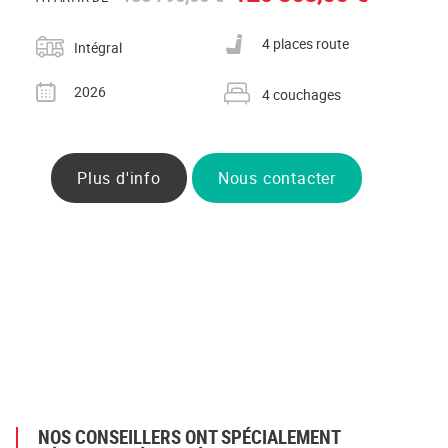
Catégorie
Nombre de places carte grise
4 places route
Intégral
Année
Nombre de couchages
2026
4 couchages
Plus d'info
Nous contacter
NOS CONSEILLERS ONT SPÉCIALEMENT