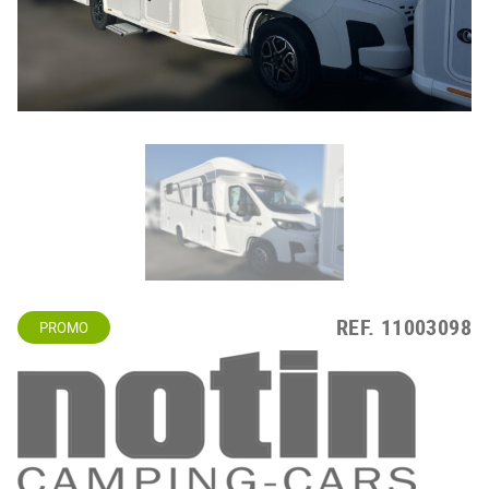
REF.
11003098
PROMO