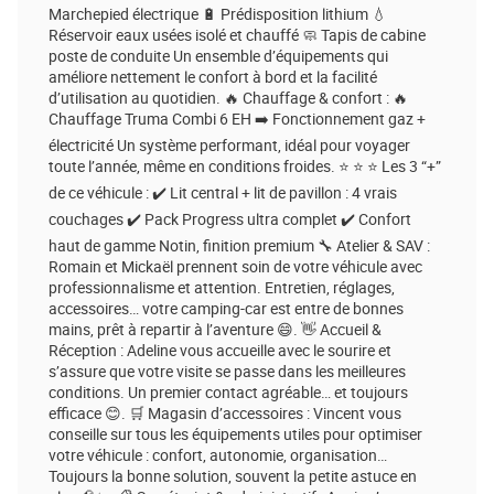
Marchepied électrique 🔋 Prédisposition lithium 💧
Réservoir eaux usées isolé et chauffé 🧼 Tapis de cabine
poste de conduite Un ensemble d’équipements qui
améliore nettement le confort à bord et la facilité
d’utilisation au quotidien. 🔥 Chauffage & confort : 🔥
Chauffage Truma Combi 6 EH ➡️ Fonctionnement gaz +
électricité Un système performant, idéal pour voyager
toute l’année, même en conditions froides. ⭐ ⭐ ⭐ Les 3 “+”
de ce véhicule : ✔️ Lit central + lit de pavillon : 4 vrais
couchages ✔️ Pack Progress ultra complet ✔️ Confort
haut de gamme Notin, finition premium 🔧 Atelier & SAV :
Romain et Mickaël prennent soin de votre véhicule avec
professionnalisme et attention. Entretien, réglages,
accessoires… votre camping-car est entre de bonnes
mains, prêt à repartir à l’aventure 😄. 👋 Accueil &
Réception : Adeline vous accueille avec le sourire et
s’assure que votre visite se passe dans les meilleures
conditions. Un premier contact agréable… et toujours
efficace 😊. 🛒 Magasin d’accessoires : Vincent vous
conseille sur tous les équipements utiles pour optimiser
votre véhicule : confort, autonomie, organisation…
Toujours la bonne solution, souvent la petite astuce en