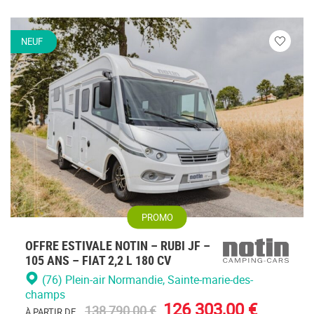
NEUF
Veuillez
vous
connecte
PROMO
OFFRE ESTIVALE NOTIN – RUBI JF –
105 ANS – FIAT 2,2 L 180 CV
(76) Plein-air Normandie
, Sainte-marie-des-
champs
126 303,00 €
138 790,00 €
À PARTIR DE