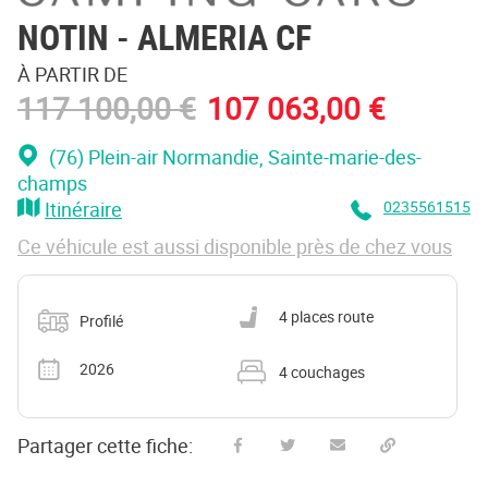
NOTIN
- ALMERIA CF
À PARTIR DE
117 100,00 €
107 063,00 €
(76) Plein-air Normandie
, Sainte-marie-des-
champs
Itinéraire
0235561515
Ce véhicule est aussi disponible près de chez vous
Catégorie
Nombre de places carte grise
4 places route
Profilé
Année
Nombre de couchages
2026
4 couchages
Partager cette fiche:
Partager sur Facebook
Partager sur Twitter
Envoyer à un ami
Copy to clipboard