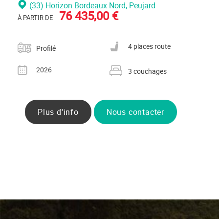
(33) Horizon Bordeaux Nord
, Peujard
76 435,00 €
À PARTIR DE
Catégorie
Nombre de places carte grise
4 places route
Profilé
Année
Nombre de couchages
2026
3 couchages
Plus d'info
Nous contacter