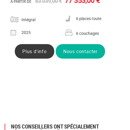
77 353,00 €
83 039,00 €
À PARTIR DE
Catégorie
Nombre de places carte grise
6 places route
Intégral
Année
Nombre de couchages
2025
6 couchages
Plus d'info
Nous contacter
NOS CONSEILLERS ONT SPÉCIALEMENT