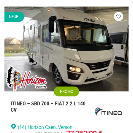
NEUF
Veuillez
vous
connecte
PROMO
ITINEO – SBD 700 – FIAT 2.2 L 140
CV
(14) Horizon Caen
, Verson