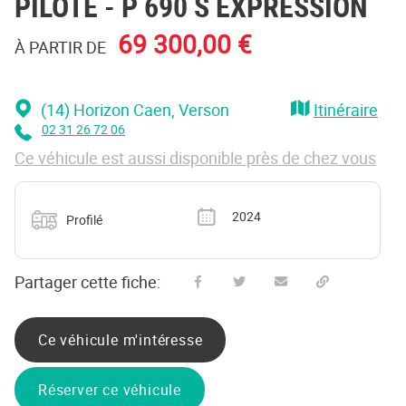
PILOTE
- P 690 S EXPRESSION
69 300,00 €
À PARTIR DE
(14) Horizon Caen
, Verson
Itinéraire
02 31 26 72 06
Ce véhicule est aussi disponible près de chez vous
Catégorie
Année
2024
Profilé
Partager cette fiche:
Partager sur Facebook
Partager sur Twitter
Envoyer à un ami
Copy to clipboard
Ce véhicule m'intéresse
Réserver ce véhicule