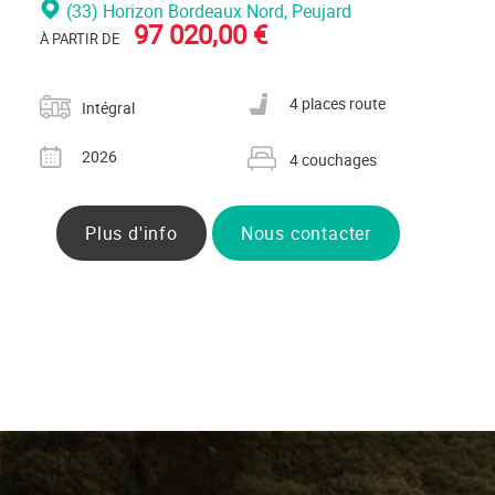
(33) Horizon Bordeaux Nord
, Peujard
97 020,00 €
À PARTIR DE
Catégorie
Nombre de places carte grise
4 places route
Intégral
Année
Nombre de couchages
2026
4 couchages
Plus d'info
Nous contacter