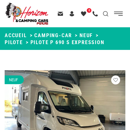
Menu
0
Menu
Recherche
Passer
principal
Contactez-nous
Header – Pictos entête
Mes
Appelez-nous
au
favoris
contenu
ACCUEIL
>
CAMPING-CAR
>
NEUF
>
PILOTE
>
PILOTE P 690 S EXPRESSION
NEUF
Veuillez
vous
connecte