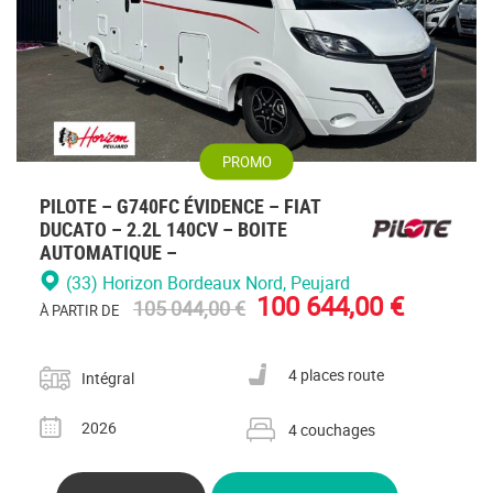
PROMO
PILOTE – G740FC ÉVIDENCE – FIAT
DUCATO – 2.2L 140CV – BOITE
AUTOMATIQUE –
(33) Horizon Bordeaux Nord
, Peujard
100 644,00 €
105 044,00 €
À PARTIR DE
Catégorie
Nombre de places carte grise
4 places route
Intégral
Année
Nombre de couchages
2026
4 couchages