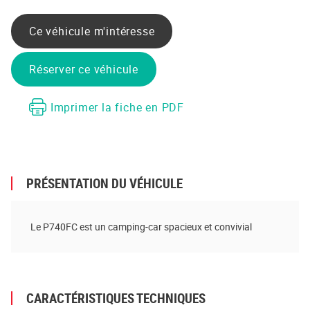
Partager sur Facebook
Partager sur Twitter
Envoyer à un ami
Copy to clipboard
Ce véhicule m'intéresse
Réserver ce véhicule
Imprimer la fiche en PDF
PRÉSENTATION DU VÉHICULE
Le P740FC est un camping-car spacieux et convivial
CARACTÉRISTIQUES TECHNIQUES