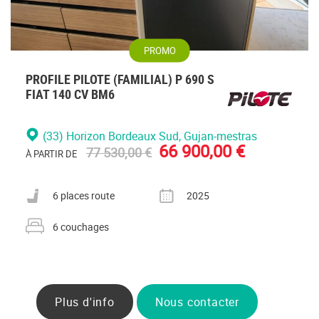
PROMO
PROFILE PILOTE (FAMILIAL) P 690 S
FIAT 140 CV BM6
(33) Horizon Bordeaux Sud
, Gujan-mestras
66 900,00 €
77 530,00 €
À PARTIR DE
Nombre de places carte grise
Année
6 places route
2025
Nombre de couchages
6 couchages
Plus d'info
Nous contacter