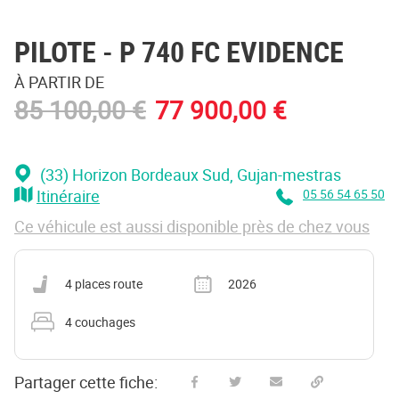
PILOTE
- P 740 FC EVIDENCE
À PARTIR DE
85 100,00 €
77 900,00 €
(33) Horizon Bordeaux Sud
, Gujan-mestras
Itinéraire
05 56 54 65 50
Ce véhicule est aussi disponible près de chez vous
Nombre de places carte grise
Année
4 places route
2026
Nombre de couchages
4 couchages
Partager cette fiche: