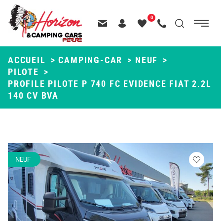
Menu
0
Menu
Recherche
Passer
principal
Contactez-nous
Header – Pictos entête
Mes
Appelez-nous
au
favoris
contenu
ACCUEIL
>
CAMPING-CAR
>
NEUF
>
PILOTE
>
PROFILE PILOTE P 740 FC EVIDENCE FIAT 2.2L
140 CV BVA
NEUF
Veuillez
vous
connecte