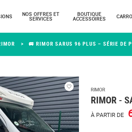
NOS OFFRES ET
BOUTIQUE
IONS
CARRO
SERVICES
ACCESSOIRES
RIMOR
>
🚐 RIMOR SARUS 96 PLUS – SÉRIE DE 
RIMOR
Veuillez
RIMOR
- S
vous
connecter
À PARTIR DE