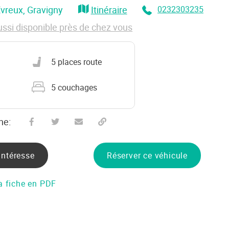
Evreux
, Gravigny
Itinéraire
0232303235
ussi disponible près de chez vous
Nombre de places carte grise
5 places route
Nombre de couchages
5 couchages
he:
Partager sur Facebook
Partager sur Twitter
Envoyer à un ami
Copy to clipboard
intéresse
Réserver ce véhicule
a fiche en PDF