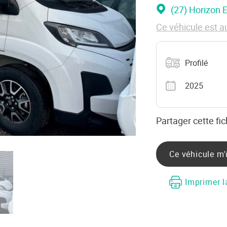
(27) Horizon 
Ce véhicule est a
Catégorie
Profilé
Année
2025
Partager cette fic
Ce véhicule m'
Imprimer l