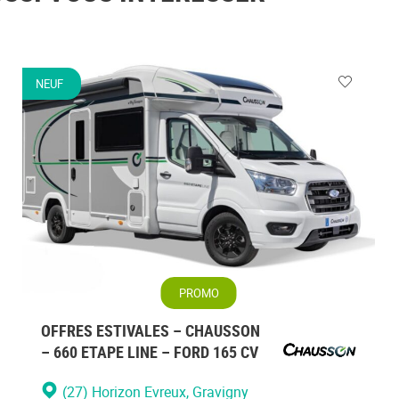
NEUF
ez
Veuillez
vous
cter
connecte
PROMO
OFFRES ESTIVALES – CHAUSSON
– 660 ETAPE LINE – FORD 165 CV
(27) Horizon Evreux
, Gravigny