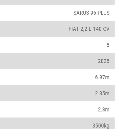
SARUS 96 PLUS
FIAT 2,2 L 140 CV
5
2025
6.97m
2.35m
2.8m
3500kg