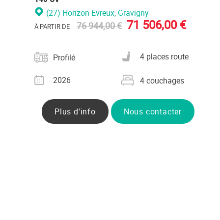
(27) Horizon Evreux
, Gravigny
71 506,00 €
76 944,00 €
À PARTIR DE
Catégorie
Nombre de places carte
4 places route
Profilé
grise
Année
Nombre de couchages
2026
4 couchages
Plus d'info
Nous contacter