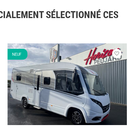
CIALEMENT SÉLECTIONNÉ CES
NEUF
ez
Veuillez
vous
cter
connecte