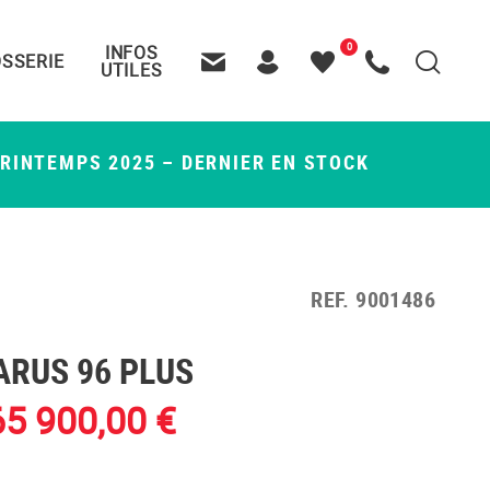
0
INFOS
SSERIE
Recherche
UTILES
Contactez-nous
Header – Pictos entête
Mes
Appelez-nous
favoris
PRINTEMPS 2025 – DERNIER EN STOCK
REF.
9001486
ARUS 96 PLUS
65 900,00 €