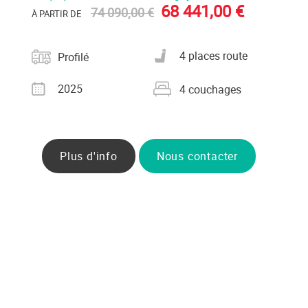
68 441,00 €
74 090,00 €
À PARTIR DE
Catégorie
Nombre de places carte
4 places route
Profilé
grise
Année
Nombre de couchages
2025
4 couchages
Plus d'info
Nous contacter