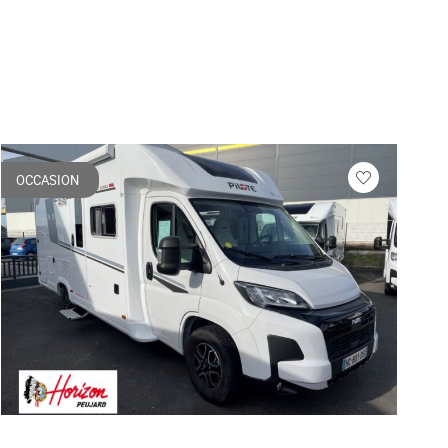
OCCASION
Veuillez
vous
r
connecter