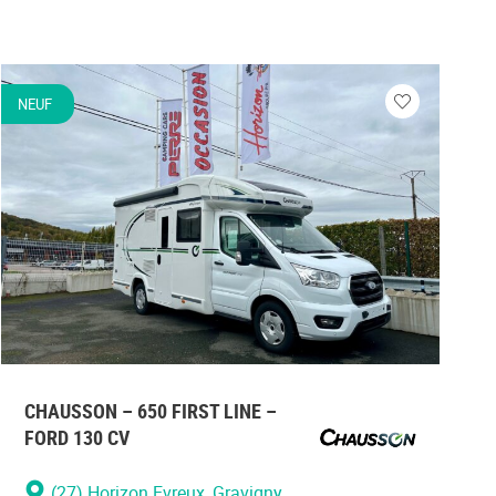
NEUF
N
Veuillez
vous
r
connecter
CHAUSSON – 650 FIRST LINE –
FORD 130 CV
(27) Horizon Evreux
, Gravigny