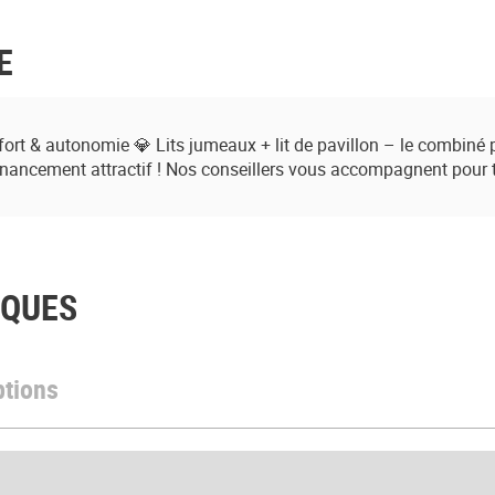
E
fort & autonomie 💎 Lits jumeaux + lit de pavillon – le combiné p
financement attractif ! Nos conseillers vous accompagnent pour t
IQUES
ptions