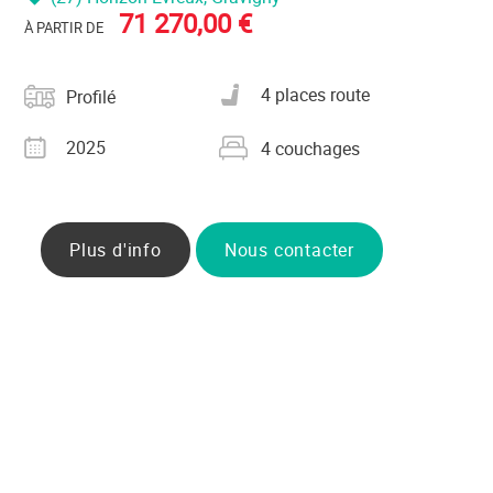
71 270,00 €
À PARTIR DE
Catégorie
Nombre de places carte
4 places route
Profilé
grise
Année
Nombre de couchages
2025
4 couchages
Plus d'info
Nous contacter