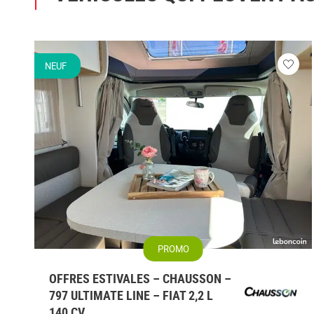
NEUF
Veuill
vous
conne
PROMO
OFFRES ESTIVALES – CHAUSSON –
797 ULTIMATE LINE – FIAT 2,2 L
140 CV