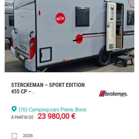
vous
connecte
STERCKEMAN – SPORT EDITION
455 CP – .
(76) Camping-cars Pierre
, Boos
23 980,00 €
À PARTIR DE
Année
2026