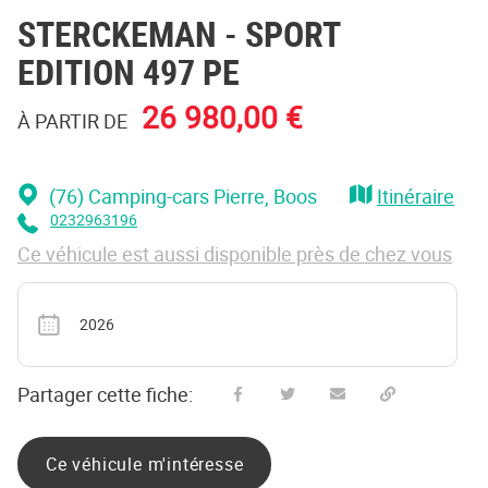
STERCKEMAN
- SPORT
EDITION 497 PE
26 980,00 €
À PARTIR DE
(76) Camping-cars Pierre
, Boos
Itinéraire
0232963196
Ce véhicule est aussi disponible près de chez vous
Année
2026
Partager cette fiche:
Partager sur Facebook
Partager sur Twitter
Envoyer à un ami
Copy to clipboard
Ce véhicule m'intéresse