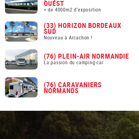
OUEST
+ de 4000m2 d’exposition
(33) HORIZON BORDEAUX
SUD
Nouveau à Arcachon !
(76) PLEIN-AIR NORMANDIE
La passion du camping-car
(76) CARAVANIERS
NORMANDS