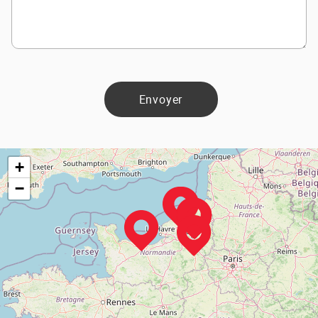
Envoyer
+
−