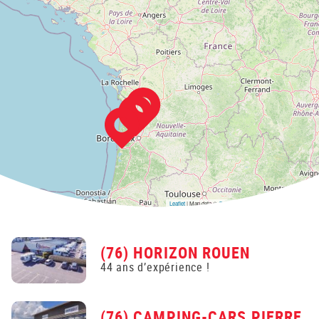
Leaflet
| Map data ©
OpenStreetMap
contributors,
CC-BY-SA
(76) HORIZON ROUEN
44 ans d’expérience !
(76) CAMPING-CARS PIERRE