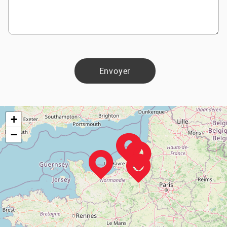
Envoyer
+
−