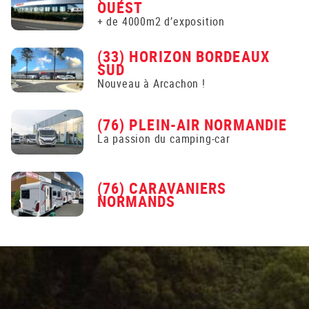
OUEST
+ de 4000m2 d’exposition
(33) HORIZON BORDEAUX
SUD
Nouveau à Arcachon !
(76) PLEIN-AIR NORMANDIE
La passion du camping-car
(76) CARAVANIERS
NORMANDS