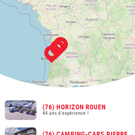
Leaflet
| Map data ©
OpenStreetMap
contributors,
CC-BY-SA
(76) HORIZON ROUEN
44 ans d’expérience !
(76) CAMPING-CARS PIERRE