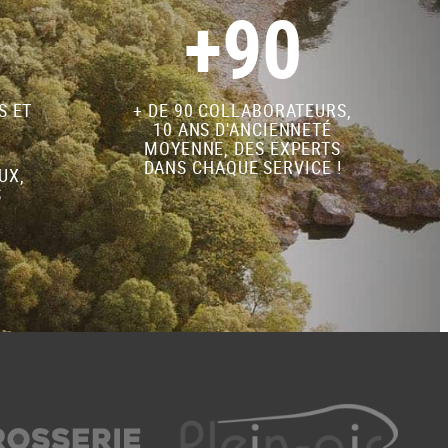
+90
S ET
+ DE 90 COLLABORATEURS,
10 ANS D'ANCIENNETÉ
MOYENNE, DES EXPERTS
DANS CHAQUE SERVICE !
UX,
S