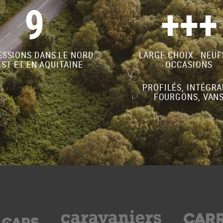
9
+++
SSIONS DANS LE NORD
LARGE CHOIX : NEUF
ST ET EN AQUITAINE
OCCASIONS
PROFILÉS, INTÉGRA
FOURGONS, VAN