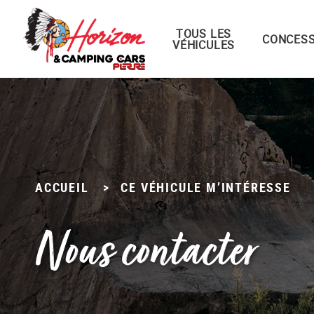
TOUS LES
Menu principal
CONCESS
VÉHICULES
Passer
au
contenu
ACCUEIL
>
CE VÉHICULE M’INTÉRESSE
Nous contacter