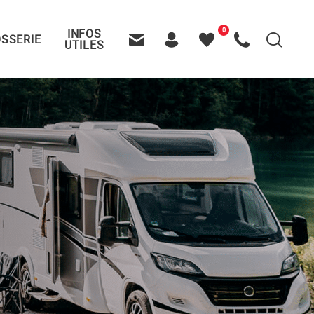
0
INFOS
SSERIE
Recherche
UTILES
Contactez-nous
Header – Pictos entête
Mes
Appelez-nous
favoris