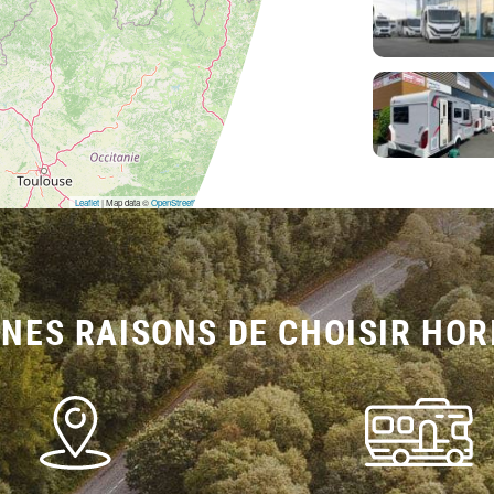
Leaflet
| Map data ©
OpenStreetMap
contributors,
CC-BY-SA
NES RAISONS DE CHOISIR HOR