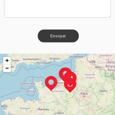
Envoyer
+
−