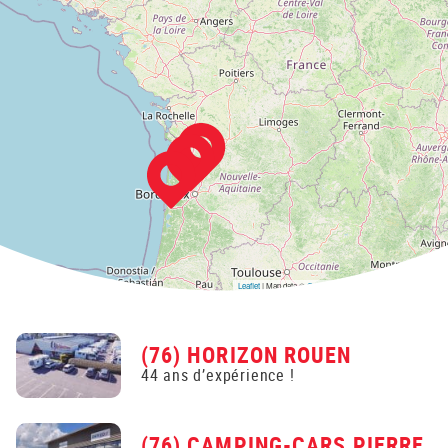
Leaflet
| Map data ©
OpenStreetMap
contributors,
CC-BY-SA
(76) HORIZON ROUEN
44 ans d’expérience !
(76) CAMPING-CARS PIERRE