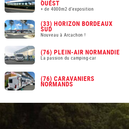
OUEST
+ de 4000m2 d’exposition
(33) HORIZON BORDEAUX
SUD
Nouveau à Arcachon !
(76) PLEIN-AIR NORMANDIE
La passion du camping-car
(76) CARAVANIERS
NORMANDS