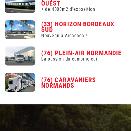
OUEST
+ de 4000m2 d’exposition
(33) HORIZON BORDEAUX
SUD
Nouveau à Arcachon !
(76) PLEIN-AIR NORMANDIE
La passion du camping-car
(76) CARAVANIERS
NORMANDS