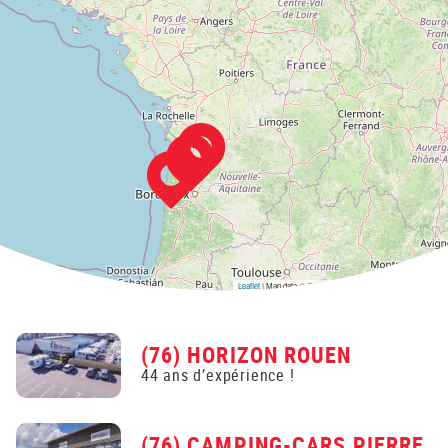
Leaflet
| Map data ©
OpenStreetMap
contributors,
CC-BY-SA
(76) HORIZON ROUEN
44 ans d’expérience !
(76) CAMPING-CARS PIERRE