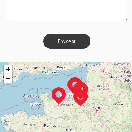
Envoyer
+
−