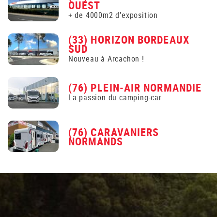
OUEST
+ de 4000m2 d’exposition
(33) HORIZON BORDEAUX
SUD
Nouveau à Arcachon !
(76) PLEIN-AIR NORMANDIE
La passion du camping-car
(76) CARAVANIERS
NORMANDS