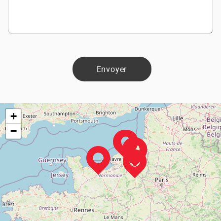
Envoyer
+
−