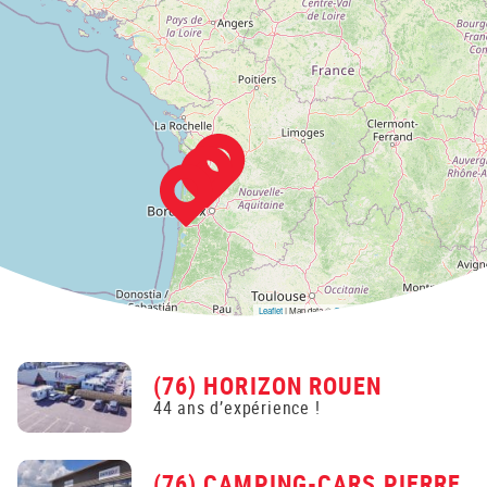
Leaflet
| Map data ©
OpenStreetMap
contributors,
CC-BY-SA
(76) HORIZON ROUEN
44 ans d’expérience !
(76) CAMPING-CARS PIERRE