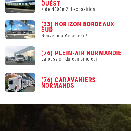
OUEST
+ de 4000m2 d’exposition
(33) HORIZON BORDEAUX
SUD
Nouveau à Arcachon !
(76) PLEIN-AIR NORMANDIE
La passion du camping-car
(76) CARAVANIERS
NORMANDS