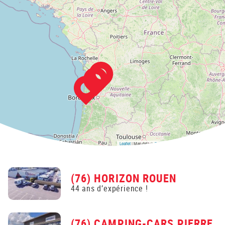
Leaflet
| Map data ©
OpenStreetMap
contributors,
CC-BY-SA
(76) HORIZON ROUEN
44 ans d’expérience !
(76) CAMPING-CARS PIERRE