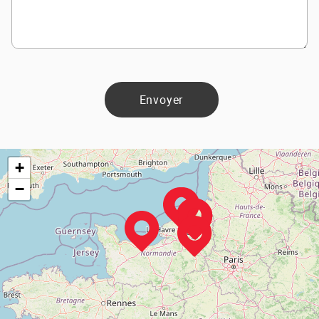
Envoyer
+
−