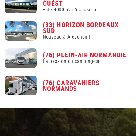
OUEST
+ de 4000m2 d’exposition
(33) HORIZON BORDEAUX
SUD
Nouveau à Arcachon !
(76) PLEIN-AIR NORMANDIE
La passion du camping-car
(76) CARAVANIERS
NORMANDS