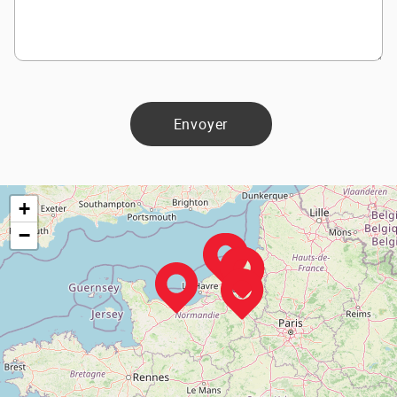
Envoyer
+
−