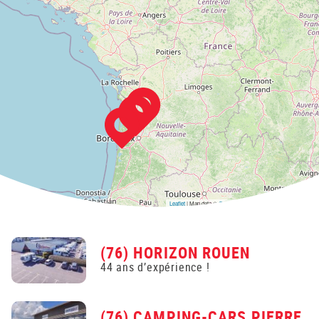
Leaflet
| Map data ©
OpenStreetMap
contributors,
CC-BY-SA
(76) HORIZON ROUEN
44 ans d’expérience !
(76) CAMPING-CARS PIERRE