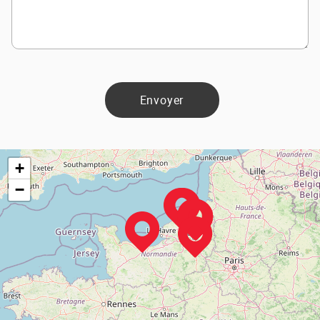
Envoyer
+
−