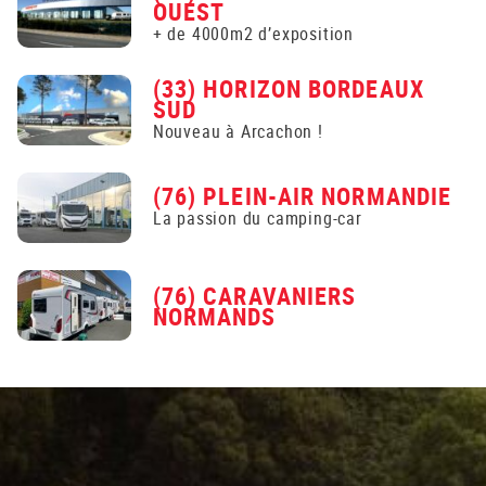
OUEST
+ de 4000m2 d’exposition
(33) HORIZON BORDEAUX
SUD
Nouveau à Arcachon !
(76) PLEIN-AIR NORMANDIE
La passion du camping-car
(76) CARAVANIERS
NORMANDS