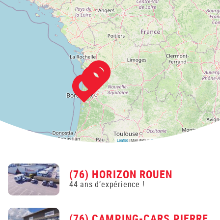
Leaflet
| Map data ©
OpenStreetMap
contributors,
CC-BY-SA
(76) HORIZON ROUEN
44 ans d’expérience !
(76) CAMPING-CARS PIERRE