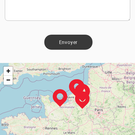
Envoyer
+
−