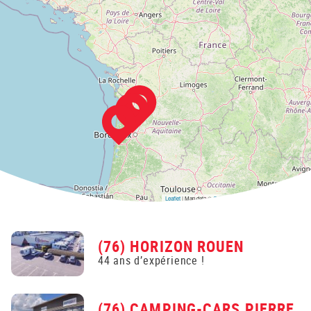
Leaflet
| Map data ©
OpenStreetMap
contributors,
CC-BY-SA
(76) HORIZON ROUEN
44 ans d’expérience !
(76) CAMPING-CARS PIERRE