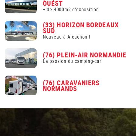
OUEST
+ de 4000m2 d’exposition
(33) HORIZON BORDEAUX
SUD
Nouveau à Arcachon !
(76) PLEIN-AIR NORMANDIE
La passion du camping-car
(76) CARAVANIERS
NORMANDS