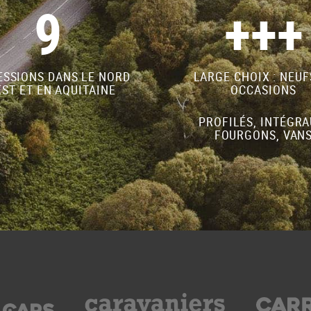
9
+++
SSIONS DANS LE NORD
LARGE CHOIX : NEUF
ST ET EN AQUITAINE
OCCASIONS
PROFILÉS, INTÉGRA
FOURGONS, VAN