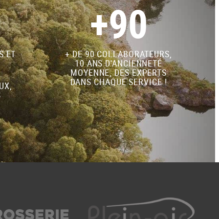
+90
S ET
+ DE 90 COLLABORATEURS,
10 ANS D'ANCIENNETÉ
MOYENNE, DES EXPERTS
DANS CHAQUE SERVICE !
UX,
S