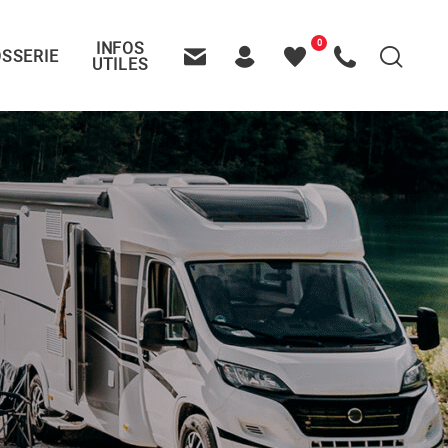
0
INFOS
SSERIE
Recherche
UTILES
Contactez-nous
Header – Pictos entête
Mes
Appelez-nous
favoris