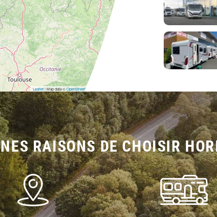
Leaflet
| Map data ©
OpenStreetMap
contributors,
CC-BY-SA
NES RAISONS DE CHOISIR HOR