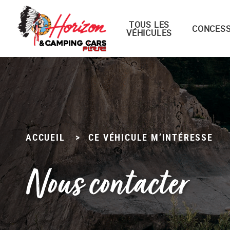
TOUS LES
Menu principal
CONCESS
VÉHICULES
Passer
au
contenu
ACCUEIL
>
CE VÉHICULE M’INTÉRESSE
Nous contacter