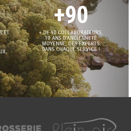
+90
S ET
+ DE 90 COLLABORATEURS,
10 ANS D'ANCIENNETÉ
MOYENNE, DES EXPERTS
DANS CHAQUE SERVICE !
UX,
S