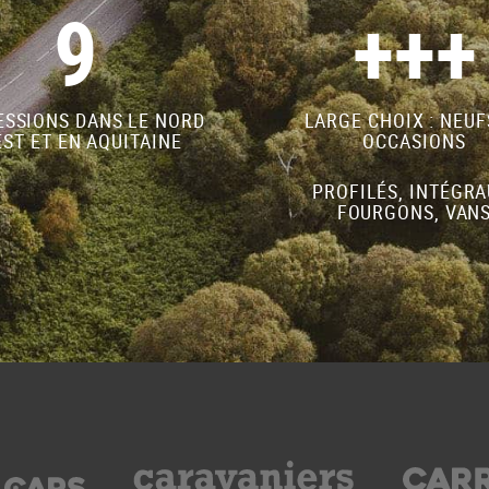
9
+++
SSIONS DANS LE NORD
LARGE CHOIX : NEUF
ST ET EN AQUITAINE
OCCASIONS
PROFILÉS, INTÉGRA
FOURGONS, VAN