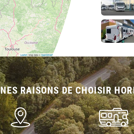
Leaflet
| Map data ©
OpenStreetMap
contributors,
CC-BY-SA
NES RAISONS DE CHOISIR HOR