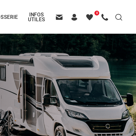
0
INFOS
SSERIE
Recherche
UTILES
Contactez-nous
Header – Pictos entête
Mes
Appelez-nous
favoris