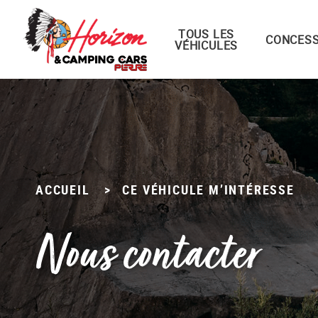
TOUS LES
Menu principal
CONCESS
VÉHICULES
Passer
au
contenu
ACCUEIL
>
CE VÉHICULE M’INTÉRESSE
Nous contacter