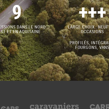
9
+++
SSIONS DANS LE NORD
LARGE CHOIX : NEUF
ST ET EN AQUITAINE
OCCASIONS
PROFILÉS, INTÉGRA
FOURGONS, VAN