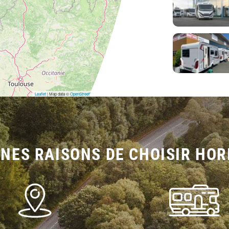
Leaflet
| Map data ©
OpenStreetMap
contributors,
CC-BY-SA
NES RAISONS DE CHOISIR HOR