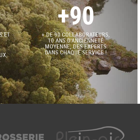
+90
S ET
+ DE 90 COLLABORATEURS,
10 ANS D'ANCIENNETÉ
MOYENNE, DES EXPERTS
DANS CHAQUE SERVICE !
UX,
S