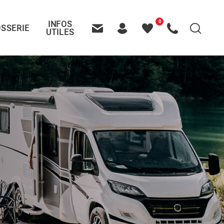
0
INFOS
SSERIE
Recherche
UTILES
Contactez-nous
Header – Pictos entête
Mes
Appelez-nous
favoris