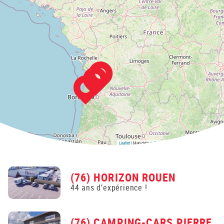
Leaflet
| Map data ©
OpenStreetMap
contributors,
CC-BY-SA
(76) HORIZON ROUEN
44 ans d’expérience !
(76) CAMPING-CARS PIERRE