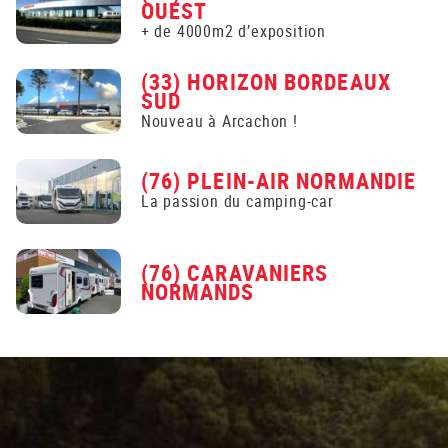
OUEST
+ de 4000m2 d’exposition
(33) HORIZON BORDEAUX
SUD
Nouveau à Arcachon !
(76) PLEIN-AIR NORMANDIE
La passion du camping-car
(76) CARAVANIERS
NORMANDS