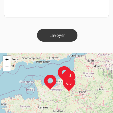
Envoyer
+
−