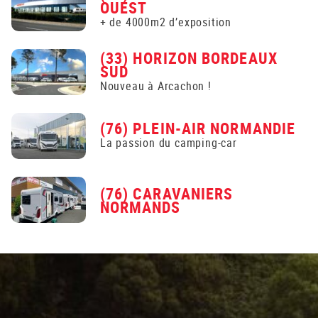
OUEST
+ de 4000m2 d’exposition
(33) HORIZON BORDEAUX
SUD
Nouveau à Arcachon !
(76) PLEIN-AIR NORMANDIE
La passion du camping-car
(76) CARAVANIERS
NORMANDS