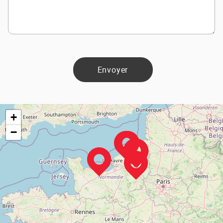
Envoyer
+
−