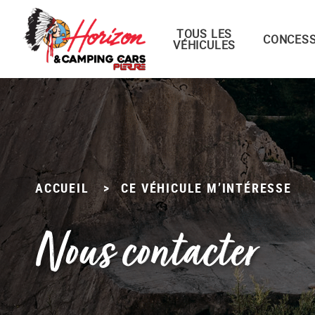
TOUS LES
Menu principal
CONCESS
VÉHICULES
Passer
au
contenu
ACCUEIL
>
CE VÉHICULE M’INTÉRESSE
Nous contacter