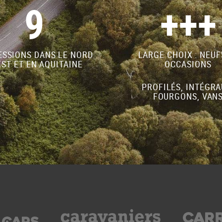
9
+++
SSIONS DANS LE NORD
LARGE CHOIX : NEUF
ST ET EN AQUITAINE
OCCASIONS
PROFILÉS, INTÉGRA
FOURGONS, VAN