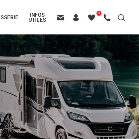
0
INFOS
SSERIE
Recherche
UTILES
Contactez-nous
Header – Pictos entête
Mes
Appelez-nous
favoris