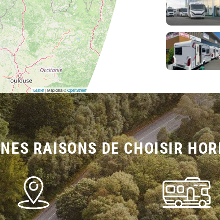
Leaflet
| Map data ©
OpenStreetMap
contributors,
CC-BY-SA
NES RAISONS DE CHOISIR HOR