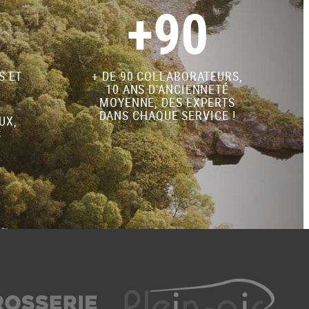
+90
S ET
+ DE 90 COLLABORATEURS,
10 ANS D'ANCIENNETÉ
MOYENNE, DES EXPERTS
DANS CHAQUE SERVICE !
UX,
S