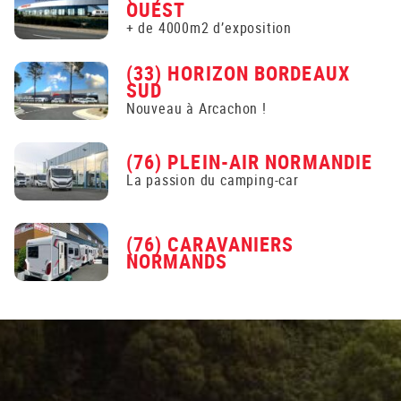
OUEST
+ de 4000m2 d’exposition
(33) HORIZON BORDEAUX
SUD
Nouveau à Arcachon !
(76) PLEIN-AIR NORMANDIE
La passion du camping-car
(76) CARAVANIERS
NORMANDS