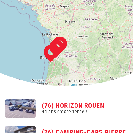
Leaflet
| Map data ©
OpenStreetMap
contributors,
CC-BY-SA
(76) HORIZON ROUEN
44 ans d’expérience !
(76) CAMPING-CARS PIERRE