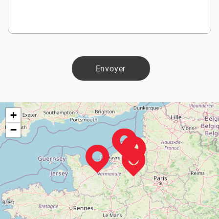
Envoyer
+
−