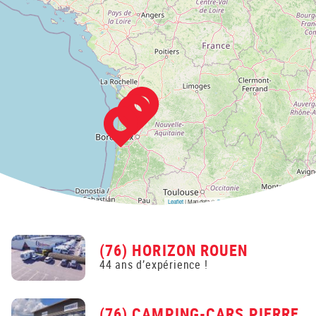
Leaflet
| Map data ©
OpenStreetMap
contributors,
CC-BY-SA
(76) HORIZON ROUEN
44 ans d’expérience !
(76) CAMPING-CARS PIERRE