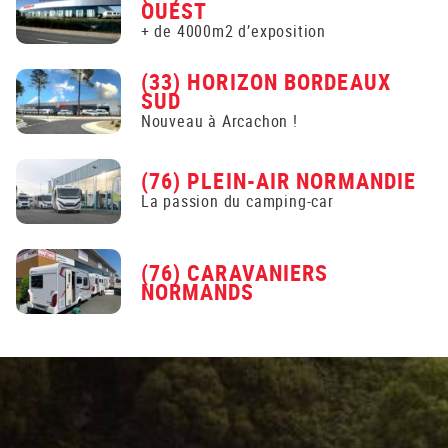
OUEST
+ de 4000m2 d’exposition
(33) HORIZON BORDEAUX
SUD
Nouveau à Arcachon !
(76) PLEIN-AIR NORMANDIE
La passion du camping-car
(76) CARAVANIERS
NORMANDS