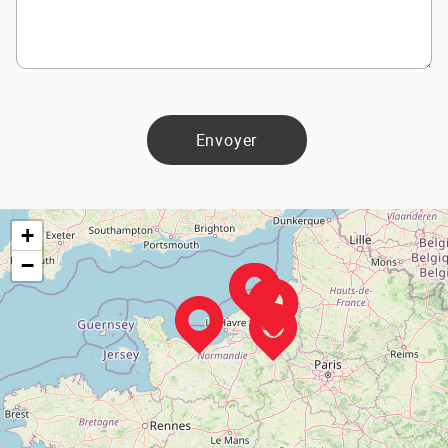
Envoyer
+
−