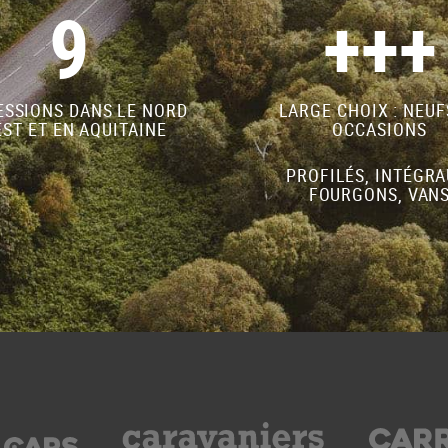
9
+++
SSIONS DANS LE NORD
LARGE CHOIX : NEUF
ST ET EN AQUITAINE
OCCASIONS
PROFILÉS, INTÉGRA
FOURGONS, VAN