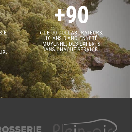
+90
S ET
+ DE 90 COLLABORATEURS,
10 ANS D'ANCIENNETÉ
MOYENNE, DES EXPERTS
DANS CHAQUE SERVICE !
UX,
S