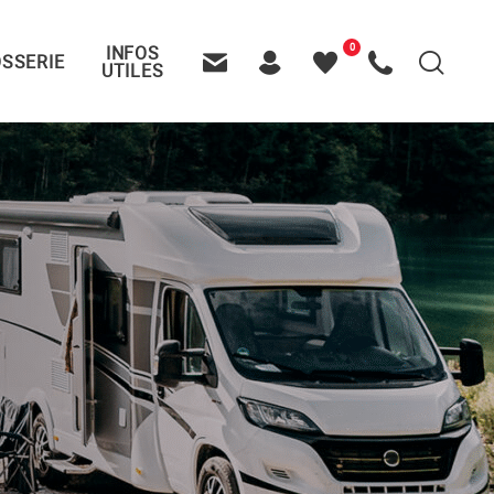
0
INFOS
SSERIE
Recherche
UTILES
Contactez-nous
Header – Pictos entête
Mes
Appelez-nous
favoris