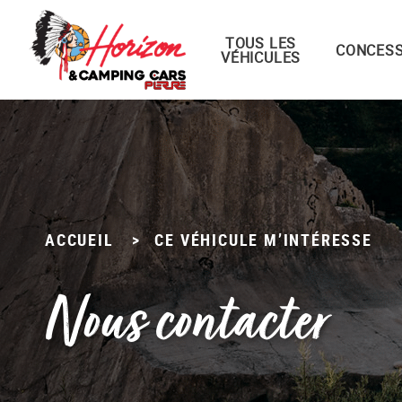
TOUS LES
Menu principal
CONCESS
VÉHICULES
Passer
au
contenu
ACCUEIL
>
CE VÉHICULE M’INTÉRESSE
Nous contacter