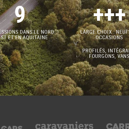
9
+++
SSIONS DANS LE NORD
LARGE CHOIX : NEUF
ST ET EN AQUITAINE
OCCASIONS
PROFILÉS, INTÉGRA
FOURGONS, VAN