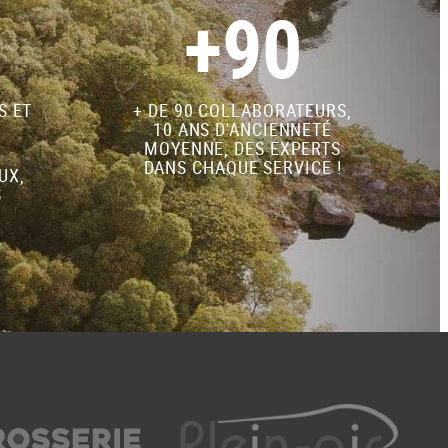
+90
S ET
+ DE 90 COLLABORATEURS,
10 ANS D'ANCIENNETÉ
MOYENNE, DES EXPERTS
DANS CHAQUE SERVICE !
UX,
S