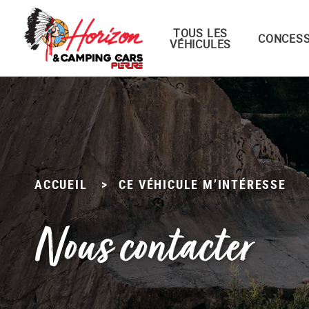
TOUS LES
Menu principal
CONCESS
VÉHICULES
Passer
au
contenu
ACCUEIL
>
CE VÉHICULE M’INTÉRESSE
Nous contacter