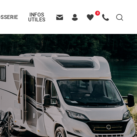
0
INFOS
SSERIE
Recherche
UTILES
Contactez-nous
Header – Pictos entête
Mes
Appelez-nous
favoris