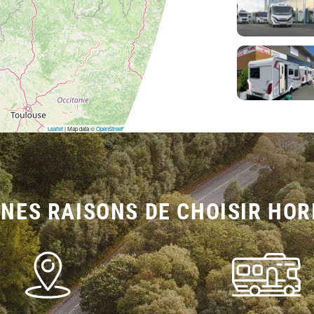
Leaflet
| Map data ©
OpenStreetMap
contributors,
CC-BY-SA
NES RAISONS DE CHOISIR HOR