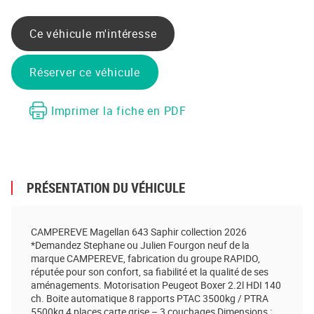
Partager sur Facebook
Partager sur Twitter
Envoyer à un ami
Copy to clipboard
Ce véhicule m'intéresse
Réserver ce véhicule
Imprimer la fiche en PDF
PRÉSENTATION DU VÉHICULE
CAMPEREVE Magellan 643 Saphir collection 2026
*Demandez Stephane ou Julien Fourgon neuf de la
marque CAMPEREVE, fabrication du groupe RAPIDO,
réputée pour son confort, sa fiabilité et la qualité de ses
aménagements. Motorisation Peugeot Boxer 2.2l HDI 140
ch. Boite automatique 8 rapports PTAC 3500kg / PTRA
5500kg 4 places carte grise – 3 couchages Dimensions :