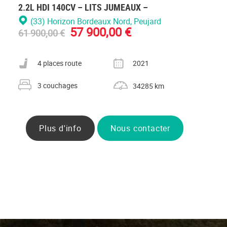
2.2L HDI 140CV – LITS JUMEAUX –
(33) Horizon Bordeaux Nord
, Peujard
57 900,00 €
61 900,00 €
Nombre de places carte grise
Année
4 places route
2021
Nombre de couchages
Kilométrage
3 couchages
34285 km
Plus d'info
Nous contacter