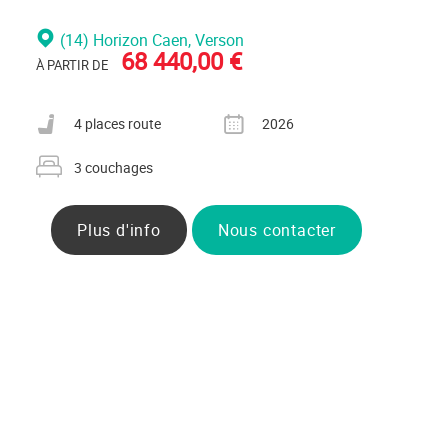
(14) Horizon Caen
, Verson
68 440,00 €
À PARTIR DE
Nombre de places carte grise
Année
4 places route
2026
Nombre de couchages
3 couchages
Plus d'info
Nous contacter