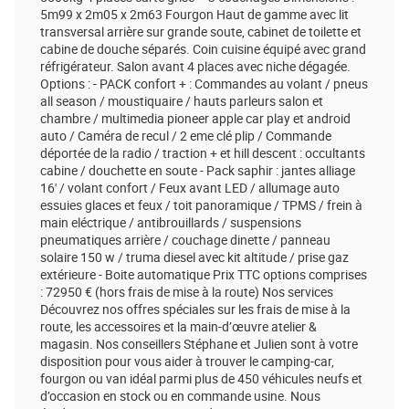
5m99 x 2m05 x 2m63 Fourgon Haut de gamme avec lit
transversal arrière sur grande soute, cabinet de toilette et
cabine de douche séparés. Coin cuisine équipé avec grand
réfrigérateur. Salon avant 4 places avec niche dégagée.
Options : - PACK confort + : Commandes au volant / pneus
all season / moustiquaire / hauts parleurs salon et
chambre / multimedia pioneer apple car play et android
auto / Caméra de recul / 2 eme clé plip / Commande
déportée de la radio / traction + et hill descent : occultants
cabine / douchette en soute - Pack saphir : jantes alliage
16' / volant confort / Feux avant LED / allumage auto
essuies glaces et feux / toit panoramique / TPMS / frein à
main eléctrique / antibrouillards / suspensions
pneumatiques arrière / couchage dinette / panneau
solaire 150 w / truma diesel avec kit altitude / prise gaz
extérieure - Boite automatique Prix TTC options comprises
: 72950 € (hors frais de mise à la route) Nos services
Découvrez nos offres spéciales sur les frais de mise à la
route, les accessoires et la main-d’œuvre atelier &
magasin. Nos conseillers Stéphane et Julien sont à votre
disposition pour vous aider à trouver le camping-car,
fourgon ou van idéal parmi plus de 450 véhicules neufs et
d’occasion en stock ou en commande usine. Nous