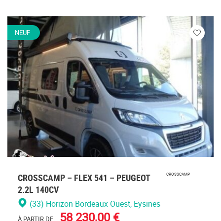
NEUF
Veuillez
vous
connecte
CROSSCAMP – FLEX 541 – PEUGEOT
CROSSCAMP
2.2L 140CV
(33) Horizon Bordeaux Ouest
, Eysines
58 230,00 €
À PARTIR DE