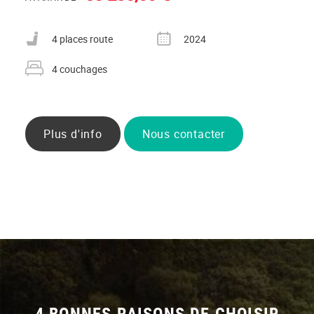
Nombre de places carte grise
Année
4 places route
2024
Nombre de couchages
4 couchages
Plus d'info
Nous contacter
4 BONNES RAISONS DE CHOISIR