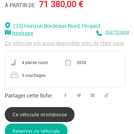
71 380,00 €
À PARTIR DE
(33) Horizon Bordeaux Nord
, Peujard
Itinéraire
0557323030
Ce véhicule est aussi disponible près de chez vous
Nombre de places carte grise
Année
4 places route
2026
Nombre de couchages
3 couchages
Partager cette fiche:
Partager sur Facebook
Partager sur Twitter
Envoyer à un ami
Copy to clipboard
Ce véhicule m'intéresse
Réserver ce véhicule