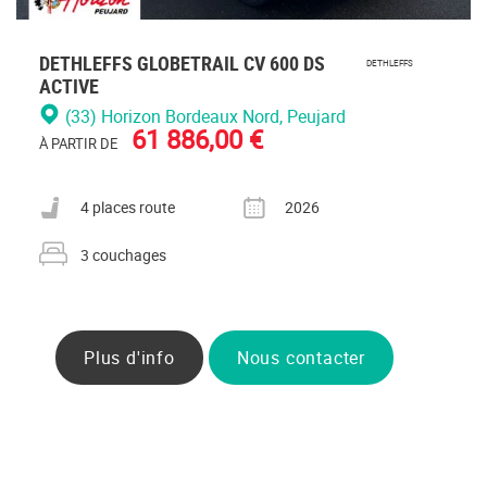
DETHLEFFS GLOBETRAIL CV 600 DS
DETHLEFFS
ACTIVE
(33) Horizon Bordeaux Nord
, Peujard
61 886,00 €
À PARTIR DE
Nombre de places carte grise
Année
4 places route
2026
Nombre de couchages
3 couchages
Plus d'info
Nous contacter