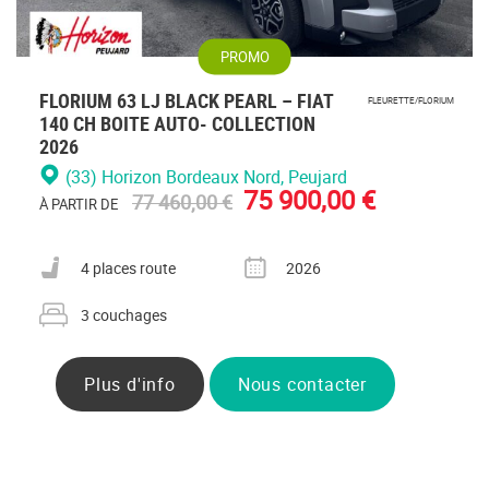
PROMO
FLORIUM 63 LJ BLACK PEARL – FIAT
FLEURETTE/FLORIUM
140 CH BOITE AUTO- COLLECTION
2026
(33) Horizon Bordeaux Nord
, Peujard
75 900,00 €
77 460,00 €
À PARTIR DE
Nombre de places carte grise
Année
4 places route
2026
Nombre de couchages
3 couchages
Plus d'info
Nous contacter