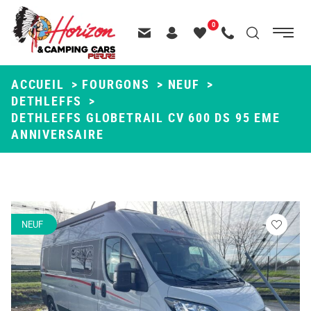
Menu
0
Menu
Recherche
Passer
principal
Contactez-nous
Header – Pictos entête
Mes
Appelez-nous
au
favoris
contenu
ACCUEIL
>
FOURGONS
>
NEUF
>
DETHLEFFS
>
DETHLEFFS GLOBETRAIL CV 600 DS 95 EME
ANNIVERSAIRE
NEUF
Veuillez
vous
connecte