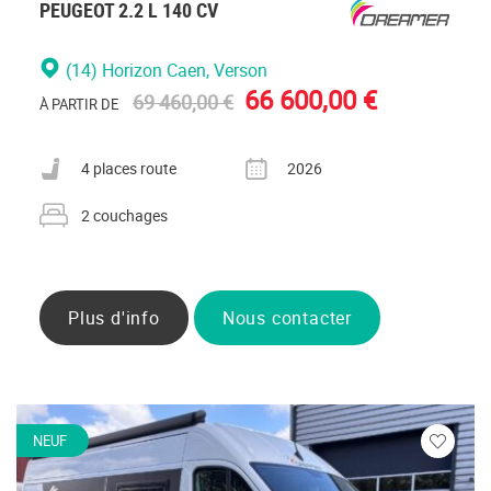
PEUGEOT 2.2 L 140 CV
(14) Horizon Caen
, Verson
66 600,00 €
69 460,00 €
À PARTIR DE
Nombre de places carte grise
Année
4 places route
2026
Nombre de couchages
2 couchages
Plus d'info
Nous contacter
NEUF
Veuillez
vous