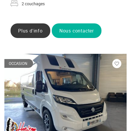
2 couchages
Plus d'info
Nous contacter
OCCASION
Veuillez
vous
connecte