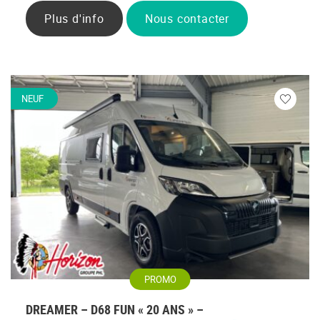
Plus d'info
Nous contacter
NEUF
Veuillez
vous
connecte
PROMO
DREAMER – D68 FUN « 20 ANS » –