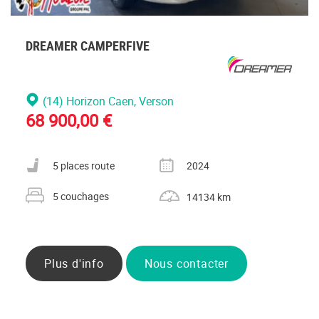
DREAMER CAMPERFIVE
(14) Horizon Caen
, Verson
68 900,00 €
Nombre de places carte grise
Année
5 places route
2024
Nombre de couchages
Kilométrage
5 couchages
14134 km
Plus d'info
Nous contacter