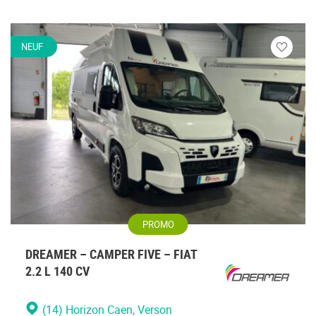
NEUF
Veuillez
vous
connecte
PROMO
DREAMER – CAMPER FIVE – FIAT
2.2 L 140 CV
(14) Horizon Caen
, Verson