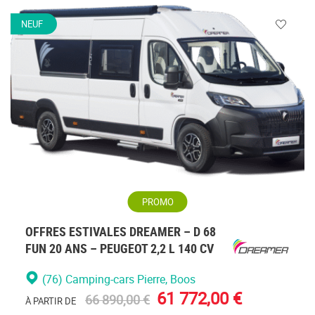
NEUF
Veuillez
vous
connecte
PROMO
OFFRES ESTIVALES DREAMER – D 68
FUN 20 ANS – PEUGEOT 2,2 L 140 CV
(76) Camping-cars Pierre
, Boos
61 772,00 €
66 890,00 €
À PARTIR DE