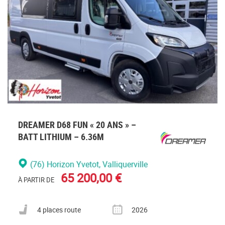
connecte
DREAMER D68 FUN « 20 ANS » –
BATT LITHIUM – 6.36M
(76) Horizon Yvetot
, Valliquerville
65 200,00 €
À PARTIR DE
Nombre de places carte grise
Année
4 places route
2026
Nombre de couchages