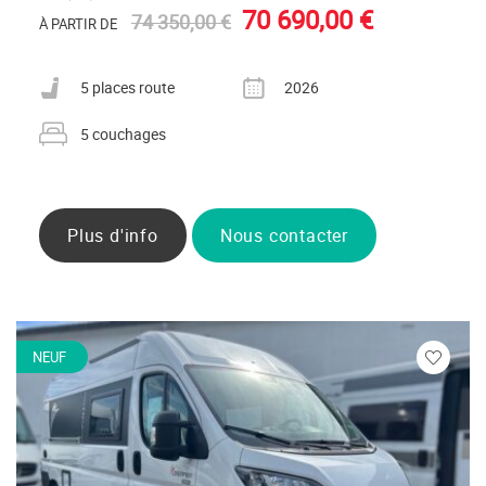
70 690,00 €
74 350,00 €
À PARTIR DE
Nombre de places carte grise
Année
5 places route
2026
Nombre de couchages
5 couchages
Plus d'info
Nous contacter
NEUF
Veuillez
vous
connecte