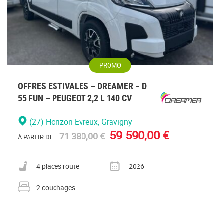
PROMO
OFFRES ESTIVALES – DREAMER – D
55 FUN – PEUGEOT 2,2 L 140 CV
(27) Horizon Evreux
, Gravigny
59 590,00 €
71 380,00 €
À PARTIR DE
Nombre de places carte grise
Année
4 places route
2026
Nombre de couchages
2 couchages