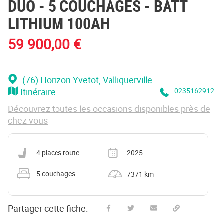
DUO - 5 COUCHAGES - BATT
LITHIUM 100AH
59 900,00 €
(76) Horizon Yvetot
, Valliquerville
Itinéraire
0235162912
Découvrez toutes les occasions disponibles près de
chez vous
Nombre de places carte grise
Année
4 places route
2025
Nombre de couchages
Kilométrage
5 couchages
7371 km
Partager cette fiche: