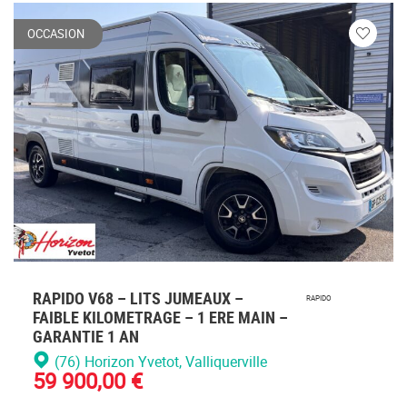
OCCASION
Veuillez
vous
connecte
RAPIDO V68 – LITS JUMEAUX –
RAPIDO
FAIBLE KILOMETRAGE – 1 ERE MAIN –
GARANTIE 1 AN
(76) Horizon Yvetot
, Valliquerville
59 900,00 €