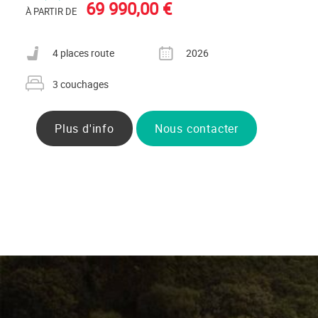
69 990,00 €
À PARTIR DE
Nombre de places carte grise
Année
4 places route
2026
Nombre de couchages
3 couchages
Plus d'info
Nous contacter