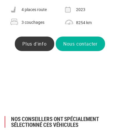
Nombre de places carte grise
Année
4 places route
2023
Nombre de couchages
Kilométrage
3 couchages
8254 km
Plus d'info
Nous contacter
NOS CONSEILLERS ONT SPÉCIALEMENT
SÉLECTIONNÉ CES VÉHICULES