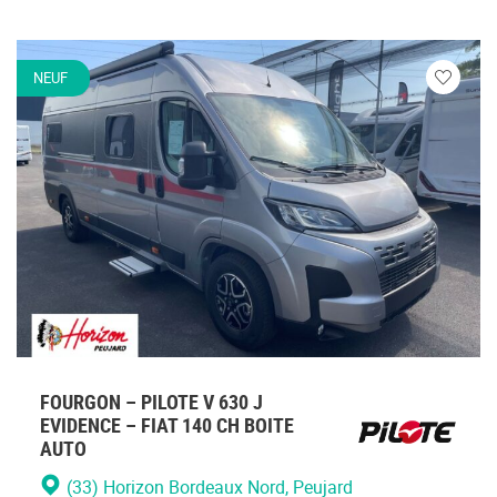
NEUF
Veuillez
vous
connecte
FOURGON – PILOTE V 630 J
EVIDENCE – FIAT 140 CH BOITE
AUTO
(33) Horizon Bordeaux Nord
, Peujard