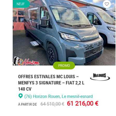
NEUF
Veuill
vous
conne
PROMO
OFFRES ESTIVALES MC LOUIS –
MENFYS 3 SIGNATURE – FIAT 2,2 L
140 CV
(76) Horizon Rouen
, Le mesnil-esnard
61 216,00 €
64 510,00 €
À PARTIR DE