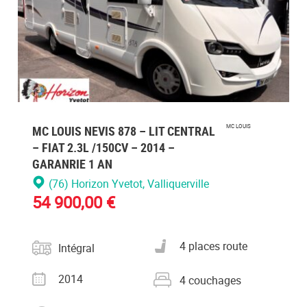
MC LOUIS NEVIS 878 – LIT CENTRAL
MC LOUIS
– FIAT 2.3L /150CV – 2014 –
GARANRIE 1 AN
(76) Horizon Yvetot
, Valliquerville
54 900,00 €
Catégorie
Nombre de places carte
4 places route
Intégral
grise
Année
Nombre de couchages
2014
4 couchages
Kilométrage