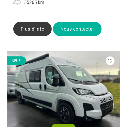
55265 km
Plus d'info
Nous contacter
NEUF
ez
Veuillez
vous
cter
connecte