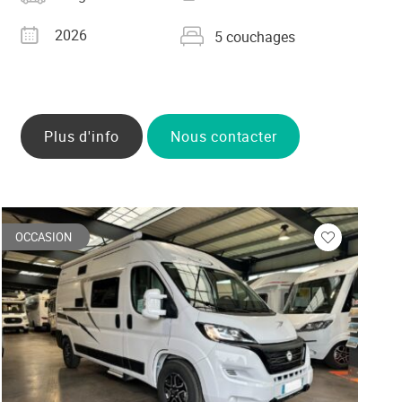
grise
Année
Nombre de couchages
2026
5 couchages
Plus d'info
Nous contacter
OCCASION
Veuillez
vous
r
connecter