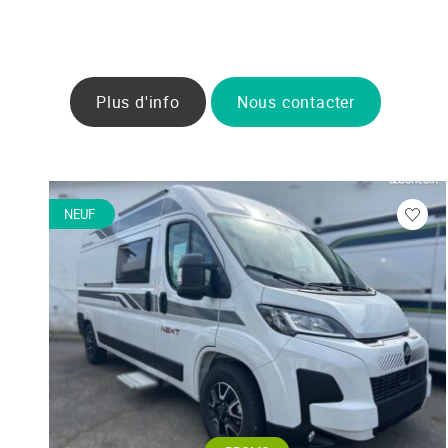
Plus d'info
Nous contacter
NEUF
Veuill
vous
conne