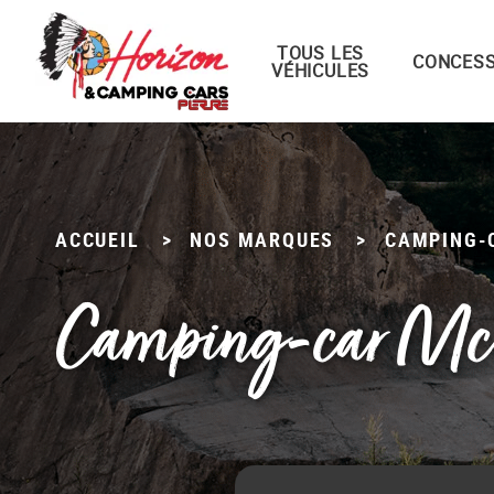
TOUS LES
Menu principal
CONCESS
VÉHICULES
Passer
au
contenu
ACCUEIL
>
NOS MARQUES
>
CAMPING-
Camping-car Mc 