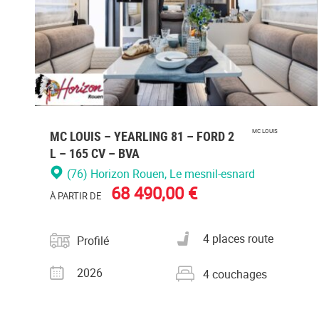
MC LOUIS – YEARLING 81 – FORD 2
MC LOUIS
L – 165 CV – BVA
(76) Horizon Rouen
, Le mesnil-esnard
68 490,00 €
À PARTIR DE
Catégorie
Nombre de places carte
4 places route
Profilé
grise
Année
Nombre de couchages
2026
4 couchages