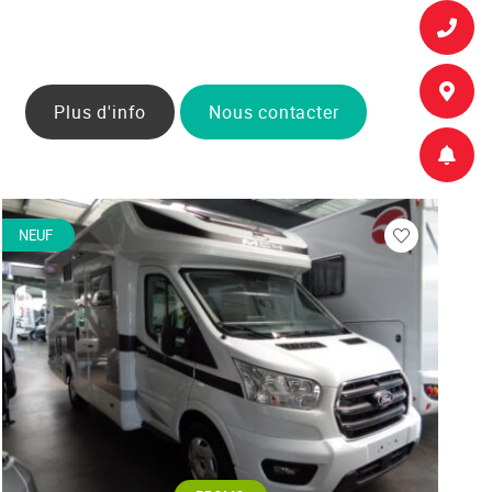
Plus d'info
Nous contacter
NEUF
Veuillez
vous
r
connecter