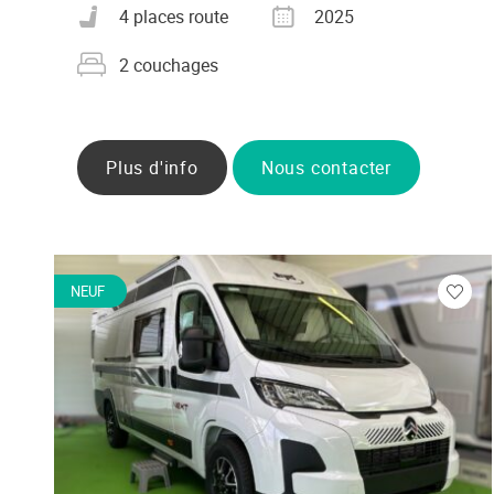
Nombre de places carte grise
Année
4 places route
2025
Nombre de couchages
2 couchages
Plus d'info
Nous contacter
NEUF
Veuill
vous
conne