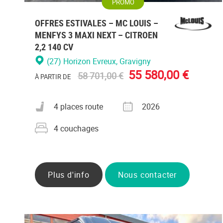
PROMO
OFFRES ESTIVALES – MC LOUIS –
MENFYS 3 MAXI NEXT – CITROEN
2,2 140 CV
(27) Horizon Evreux
, Gravigny
55 580,00 €
58 701,00 €
À PARTIR DE
Nombre de places carte grise
Année
4 places route
2026
Nombre de couchages
4 couchages
Plus d'info
Nous contacter