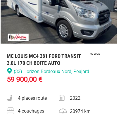
MC LOUIS MC4 281 FORD TRANSIT
MC LOUIS
2.0L 170 CH BOITE AUTO
(33) Horizon Bordeaux Nord
, Peujard
59 900,00 €
Nombre de places carte grise
Année
4 places route
2022
Nombre de couchages
Kilométrage
4 couchages
20974 km