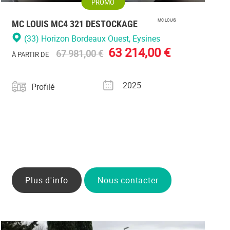
PROMO
MC LOUIS MC4 321 DESTOCKAGE
MC LOUIS
(33) Horizon Bordeaux Ouest
, Eysines
63 214,00 €
67 981,00 €
À PARTIR DE
Catégorie
Année
2025
Profilé
Plus d'info
Nous contacter