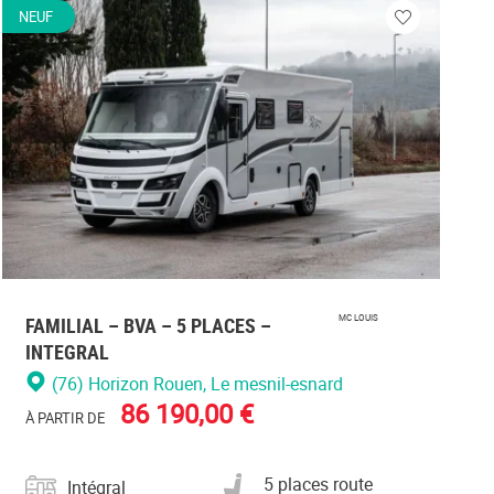
NEUF
Veuillez
vous
r
connecter
FAMILIAL – BVA – 5 PLACES –
MC LOUIS
INTEGRAL
(76) Horizon Rouen
, Le mesnil-esnard
86 190,00 €
À PARTIR DE
Catégorie
Nombre de places carte
5 places route
Intégral