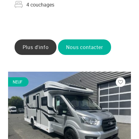
Nombre de couchages
4 couchages
Plus d'info
Nous contacter
NEUF
ez
Veuillez
vous
cter
connecte