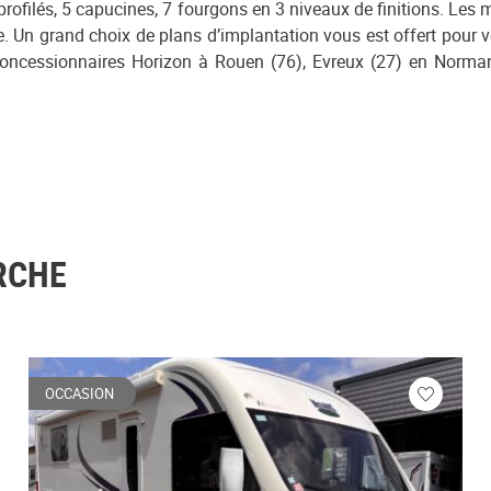
profilés, 5 capucines, 7 fourgons en 3 niveaux de finitions. Les
 Un grand choix de plans d’implantation vous est offert pour vo
 concessionnaires Horizon à Rouen (76), Evreux (27) en Norm
RCHE
OCCASION
ez
Veuillez
vous
cter
connecte