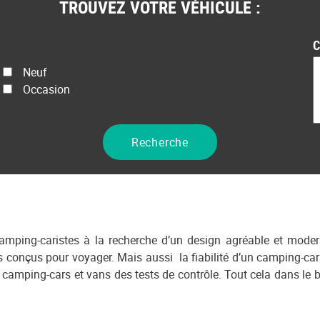
TROUVEZ VOTRE VÉHICULE :
C
État
Neuf
Prix
Occasion
Recherche
s camping-caristes à la recherche d’un design agréable et mode
 conçus pour voyager. Mais aussi la fiabilité d’un camping-ca
es camping-cars et vans des tests de contrôle. Tout cela dans l