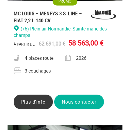
PROMO
MC LOUIS – MENFYS 3 S-LINE –
FIAT 2,2 L 140 CV
(76) Plein-air Normandie
, Sainte-marie-des-
champs
58 563,00 €
62 691,00 €
À PARTIR DE
Nombre de places carte grise
Année
4 places route
2026
Nombre de couchages
3 couchages
Plus d'info
Nous contacter