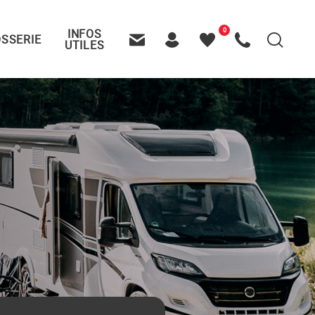
0
INFOS
SSERIE
Recherche
UTILES
Contactez-nous
Header – Pictos entête
Mes
Appelez-nous
favoris