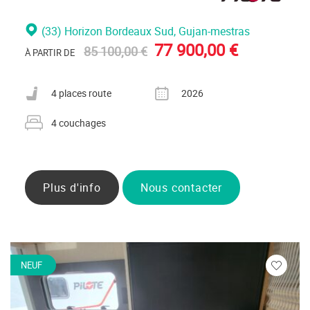
(33) Horizon Bordeaux Sud
, Gujan-mestras
77 900,00 €
85 100,00 €
À PARTIR DE
Nombre de places carte grise
Année
4 places route
2026
Nombre de couchages
4 couchages
Plus d'info
Nous contacter
NEUF
Veuillez
vous
connecte