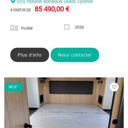
(33) Horizon Bordeaux Ouest
, Eysines
85 490,00 €
À PARTIR DE
Catégorie
Année
2026
Profilé
Plus d'info
Nous contacter
NEUF
Veuillez
vous
connecte