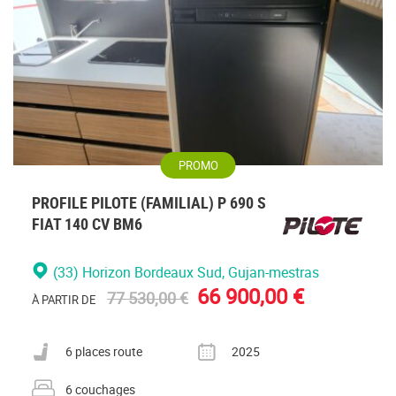
PROMO
PROFILE PILOTE (FAMILIAL) P 690 S
FIAT 140 CV BM6
(33) Horizon Bordeaux Sud
, Gujan-mestras
66 900,00 €
77 530,00 €
À PARTIR DE
Nombre de places carte grise
Année
6 places route
2025
Nombre de couchages
6 couchages