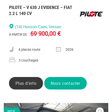
PILOTE – V 630 J EVIDENCE – FIAT
2.2 L 140 CV
(14) Horizon Caen
, Verson
69 900,00 €
À PARTIR DE
Nombre de places carte grise
Année
4 places route
2026
Nombre de couchages
3 couchages
Plus d'info
Nous contacter
NEUF