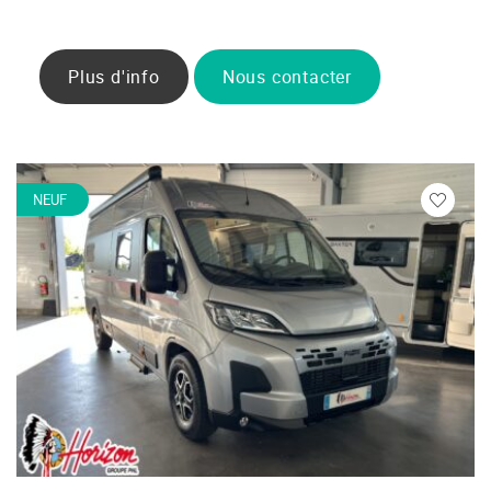
Plus d'info
Nous contacter
NEUF
Veuillez
vous
connecte