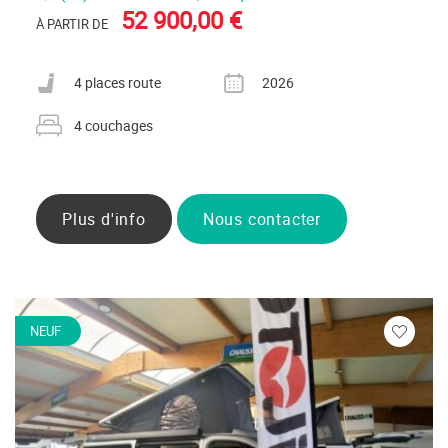
52 900,00 €
À PARTIR DE
Nombre de places carte grise
Année
4 places route
2026
Nombre de couchages
4 couchages
Plus d'info
Nous contacter
NEUF
Veuillez
vous
connecte