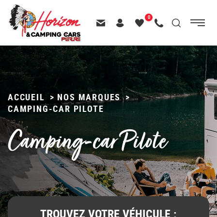
Menu
0
Menu
Recherche
Passer
principal
Contactez-nous
Header – Pictos entête
Mes
Appelez-nous
au
favoris
contenu
ACCUEIL
>
NOS MARQUES
>
CAMPING-CAR PILOTE
Camping-car Pilote
TROUVEZ VOTRE VÉHICULE :