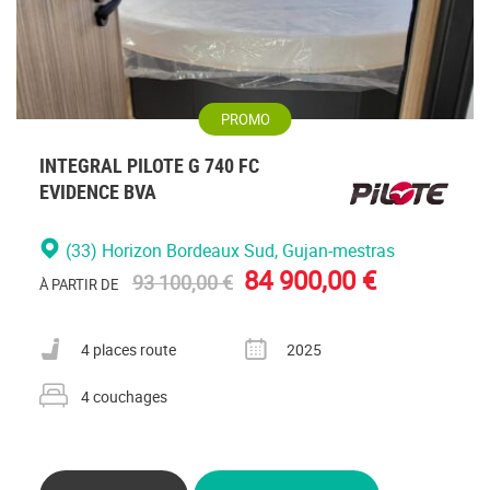
PROMO
INTEGRAL PILOTE G 740 FC
EVIDENCE BVA
(33) Horizon Bordeaux Sud
, Gujan-mestras
84 900,00 €
93 100,00 €
À PARTIR DE
Nombre de places carte grise
Année
4 places route
2025
Nombre de couchages
4 couchages