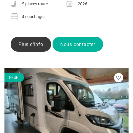
Nombre de places carte grise
Année
5 places route
2026
Nombre de couchages
4 couchages
Plus d'info
Nous contacter
NEUF
Veuillez
vous
connecte