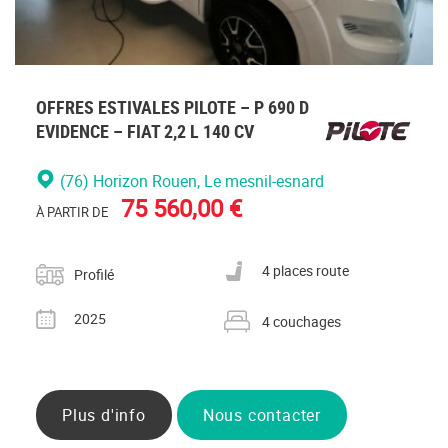
OFFRES ESTIVALES PILOTE – P 690 D
EVIDENCE – FIAT 2,2 L 140 CV
(76) Horizon Rouen
, Le mesnil-esnard
75 560,00 €
À PARTIR DE
Catégorie
Nombre de places carte grise
4 places route
Profilé
Année
Nombre de couchages
2025
4 couchages
Plus d'info
Nous contacter