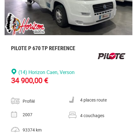
PILOTE P 670 TP REFERENCE
(14) Horizon Caen
, Verson
34 900,00 €
Catégorie
Nombre de places carte grise
4 places route
Profilé
Année
Nombre de couchages
2007
4 couchages
Kilométrage
93374 km