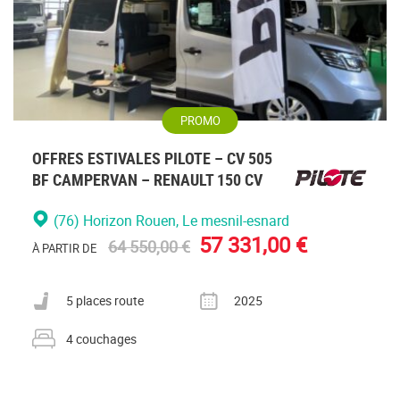
PROMO
OFFRES ESTIVALES PILOTE – CV 505
BF CAMPERVAN – RENAULT 150 CV
(76) Horizon Rouen
, Le mesnil-esnard
57 331,00 €
64 550,00 €
À PARTIR DE
Nombre de places carte grise
Année
5 places route
2025
Nombre de couchages
4 couchages