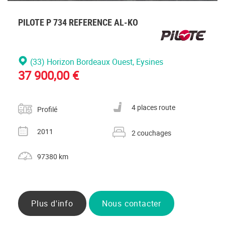
PILOTE P 734 REFERENCE AL-KO
(33) Horizon Bordeaux Ouest
, Eysines
37 900,00 €
Catégorie
Nombre de places carte grise
4 places route
Profilé
Année
Nombre de couchages
2011
2 couchages
Kilométrage
97380 km
Plus d'info
Nous contacter