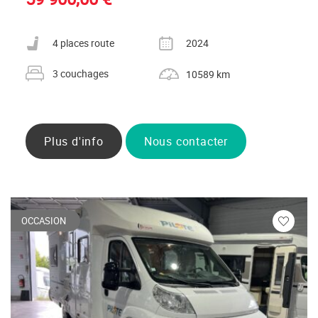
Nombre de places carte grise
Année
4 places route
2024
Nombre de couchages
Kilométrage
3 couchages
10589 km
Plus d'info
Nous contacter
OCCASION
Veuillez
vous
connecte