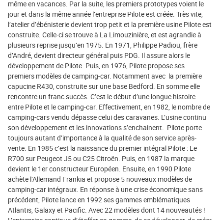
même en vacances. Par la suite, les premiers prototypes voient le
jour et dans la même année l’entreprise Pilote est créée. Très vite,
l’atelier d’ébénisterie devient trop petit et la première usine Pilote est
construite. Celle-ci se trouve à La Limouzinière, et est agrandie à
plusieurs reprise jusqu’en 1975. En 1971, Philippe Padiou, frère
d’André, devient directeur général puis PDG. Il assure alors le
développement de Pilote. Puis, en 1976, Pilote propose ses
premiers modèles de camping-car. Notamment avec la première
capucine R430, construite sur une base Bedford. En somme elle
rencontre un franc succès. C’est le début d’une longue histoire
entre Pilote et le camping-car. Effectivement, en 1982, le nombre de
camping-cars vendu dépasse celui des caravanes. L’usine continu
son développement et les innovations s’enchainent. Pilote porte
toujours autant d’importance à la qualité de son service après-
vente. En 1985 c’est la naissance du premier intégral Pilote : Le
R700 sur Peugeot J5 ou C25 Citroën. Puis, en 1987 la marque
devient le 1er constructeur Européen. Ensuite, en 1990 Pilote
achète l’Allemand Frankia et propose 5 nouveaux modèles de
camping-car intégraux. En réponse à une crise économique sans
précédent, Pilote lance en 1992 ses gammes emblématiques
Atlantis, Galaxy et Pacific. Avec 22 modèles dont 14 nouveautés !