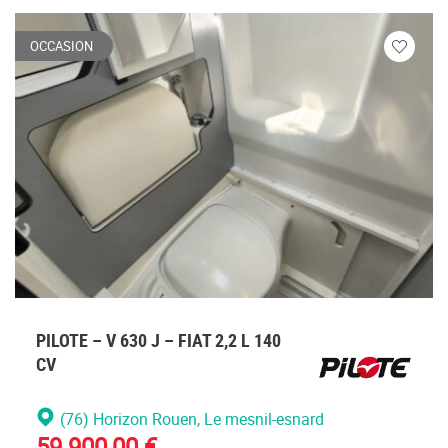
OCCASION
Veuillez
vous
connecte
PILOTE – V 630 J – FIAT 2,2 L 140
CV
(76) Horizon Rouen
, Le mesnil-esnard
59 900,00 €