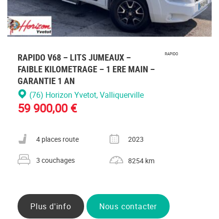
RAPIDO V68 – LITS JUMEAUX –
RAPIDO
FAIBLE KILOMETRAGE – 1 ERE MAIN –
GARANTIE 1 AN
(76) Horizon Yvetot
, Valliquerville
59 900,00 €
Nombre de places carte grise
Année
4 places route
2023
Nombre de couchages
Kilométrage
3 couchages
8254 km
Plus d'info
Nous contacter