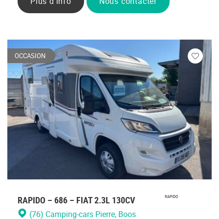
Plus d'info
Nous contacter
OCCASION
Veuillez
vous
connecte
RAPIDO – 686 – FIAT 2.3L 130CV
RAPIDO
(76) Camping-cars Pierre
, Boos