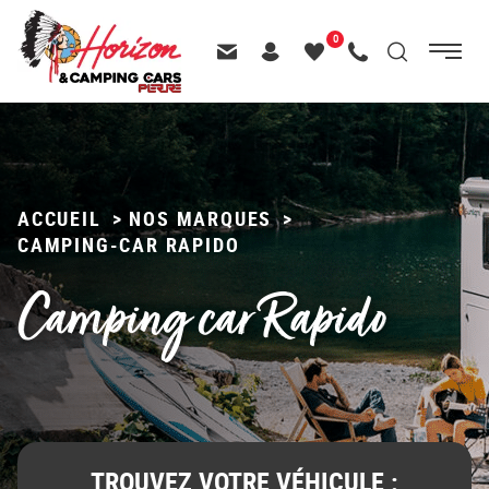
Menu
0
Menu
Recherche
Passer
principal
Contactez-nous
Header – Pictos entête
Mes
Appelez-nous
au
favoris
contenu
ACCUEIL
>
NOS MARQUES
>
CAMPING-CAR RAPIDO
Camping car Rapido
TROUVEZ VOTRE VÉHICULE :