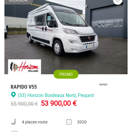
Veuillez
vous
connecte
PROMO
RAPIDO V55
RAPIDO
(33) Horizon Bordeaux Nord
, Peujard
53 900,00 €
55 900,00 €
Nombre de places carte grise
Année
4 places route
2020
Nombre de couchages
Kilométrage