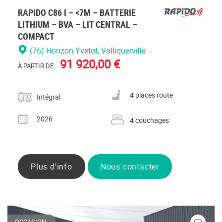
RAPIDO C86 I – <7M – BATTERIE
LITHIUM – BVA – LIT CENTRAL –
COMPACT
(76) Horizon Yvetot
, Valliquerville
91 920,00 €
À PARTIR DE
Catégorie
Nombre de places carte grise
4 places route
Intégral
Année
Nombre de couchages
2026
4 couchages
Plus d'info
Nous contacter
OCCASION