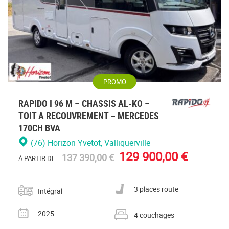
PROMO
RAPIDO I 96 M – CHASSIS AL-KO –
TOIT A RECOUVREMENT – MERCEDES
170CH BVA
(76) Horizon Yvetot
, Valliquerville
129 900,00 €
137 390,00 €
À PARTIR DE
Catégorie
Nombre de places carte grise
3 places route
Intégral
Année
Nombre de couchages
2025
4 couchages