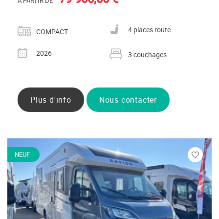
À PARTIR DE
Catégorie
Nombre de places carte grise
4 places route
COMPACT
Année
Nombre de couchages
2026
3 couchages
Plus d'info
Nous contacter
NEUF
Veuillez
vous
connecte