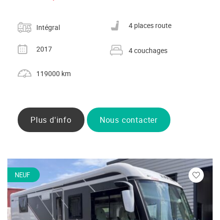
Catégorie
Nombre de places carte grise
4 places route
Intégral
Année
Nombre de couchages
2017
4 couchages
Kilométrage
119000 km
Plus d'info
Nous contacter
NEUF
Veuillez
vous
connecte