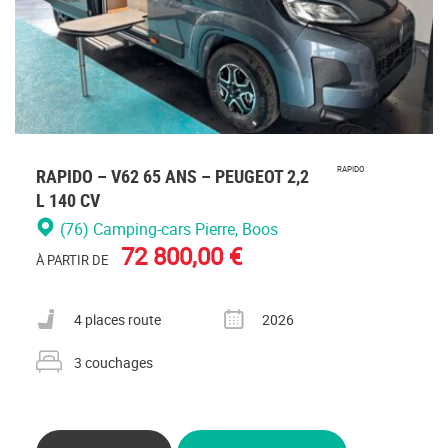
RAPIDO – V62 65 ANS – PEUGEOT 2,2
RAPIDO
L 140 CV
(76) Camping-cars Pierre
, Boos
72 800,00 €
À PARTIR DE
Nombre de places carte grise
Année
4 places route
2026
Nombre de couchages
3 couchages