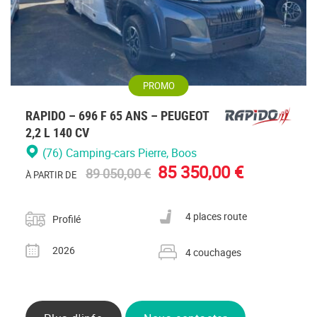
PROMO
RAPIDO – 696 F 65 ANS – PEUGEOT
2,2 L 140 CV
(76) Camping-cars Pierre
, Boos
85 350,00 €
89 050,00 €
À PARTIR DE
Catégorie
Nombre de places carte grise
4 places route
Profilé
Année
Nombre de couchages
2026
4 couchages