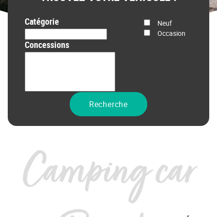
Catégorie
État
Neuf
Occasion
Prix
Concessions
Recherche
Camping car