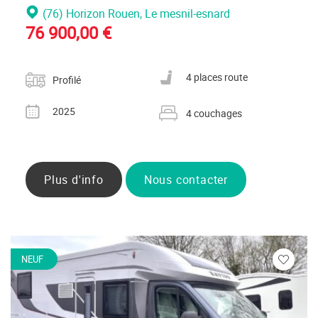
(76) Horizon Rouen
, Le mesnil-esnard
76 900,00 €
Catégorie
Nombre de places carte grise
4 places route
Profilé
Année
Nombre de couchages
2025
4 couchages
Plus d'info
Nous contacter
NEUF
Veuillez
vous
connecte