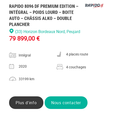
RAPIDO 8096 DF PREMIUM EDITION –
INTÉGRAL – POIDS LOURD – BOITE
AUTO – CHÂSSIS ALKO – DOUBLE
PLANCHER
(33) Horizon Bordeaux Nord
, Peujard
79 899,00 €
Catégorie
Nombre de places carte grise
4 places route
Intégral
Année
Nombre de couchages
2020
4 couchages
Kilométrage
33199 km
Plus d'info
Nous contacter