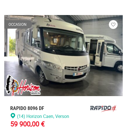
OCCASION
Veuillez
vous
connecte
RAPIDO 8096 DF
(14) Horizon Caen
, Verson
59 900,00 €