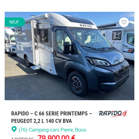
NEUF
Veuillez
vous
connecte
RAPIDO – C 66 SERIE PRINTEMPS –
PEUGEOT 2,2 L 140 CV BVA
(76) Camping-cars Pierre
, Boos
79 900,00 €