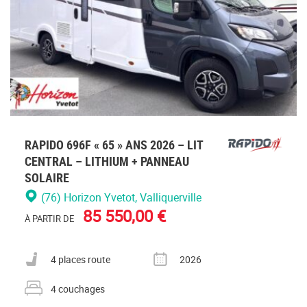
RAPIDO 696F « 65 » ANS 2026 – LIT
CENTRAL – LITHIUM + PANNEAU
SOLAIRE
(76) Horizon Yvetot
, Valliquerville
85 550,00 €
À PARTIR DE
Nombre de places carte grise
Année
4 places route
2026
Nombre de couchages
4 couchages