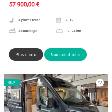
57 900,00 €
Nombre de places carte grise
Année
4 places route
2019
Nombre de couchages
Kilométrage
4 couchages
39824 km
Plus d'info
Nous contacter
NEUF
Veuillez
vous
connecte