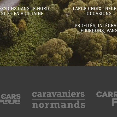
SSIONS DANS LE NORD
LARGE CHOIX : NEUF
ST ET EN AQUITAINE
OCCASIONS
PROFILÉS, INTÉGRA
FOURGONS, VAN