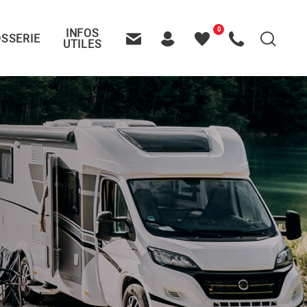
0
INFOS
SSERIE
Recherche
UTILES
Contactez-nous
Header – Pictos entête
Mes
Appelez-nous
favoris