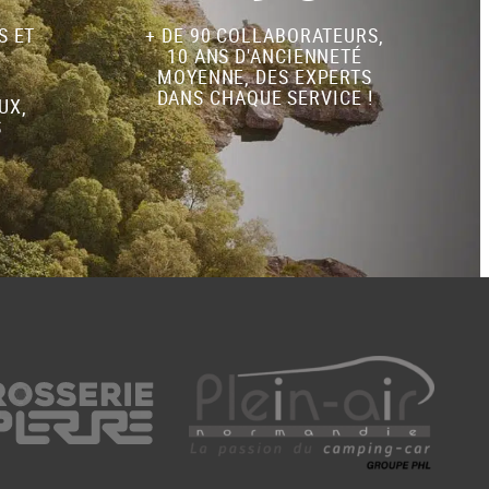
S ET
+ DE 90 COLLABORATEURS,
10 ANS D'ANCIENNETÉ
MOYENNE, DES EXPERTS
DANS CHAQUE SERVICE !
UX,
S