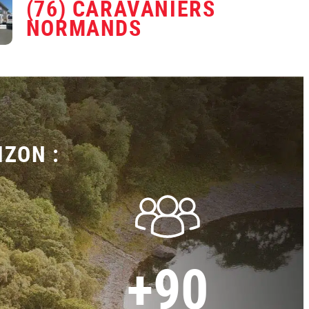
(76) CARAVANIERS
NORMANDS
IZON :
+90