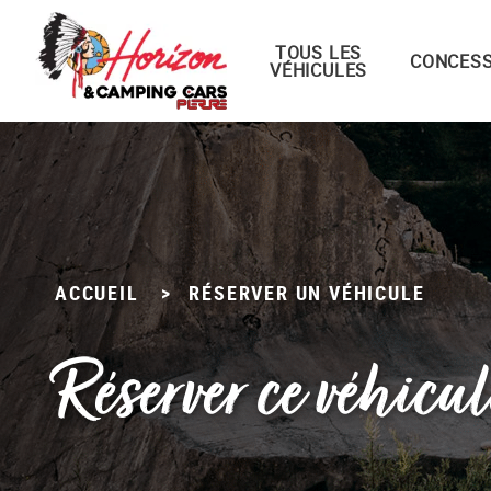
TOUS LES
Menu principal
CONCESS
VÉHICULES
Passer
au
contenu
ACCUEIL
>
RÉSERVER UN VÉHICULE
Réserver ce véhicul