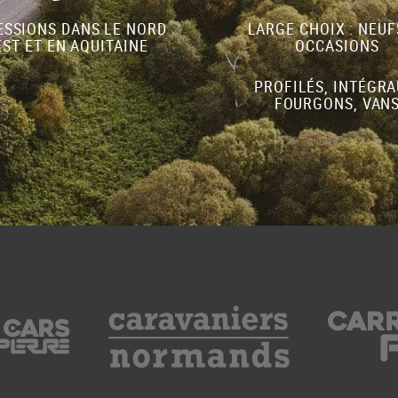
SSIONS DANS LE NORD
LARGE CHOIX : NEUF
ST ET EN AQUITAINE
OCCASIONS
PROFILÉS, INTÉGRA
FOURGONS, VAN