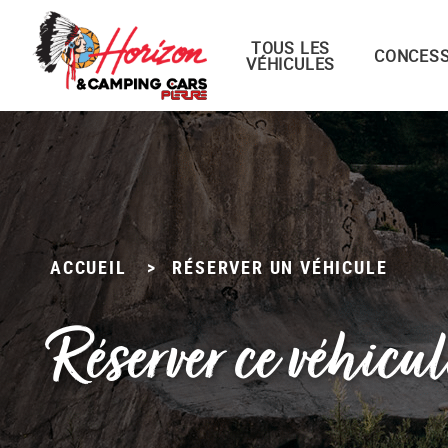
TOUS LES
Menu principal
CONCESS
VÉHICULES
Passer
au
contenu
ACCUEIL
>
RÉSERVER UN VÉHICULE
Réserver ce véhicul