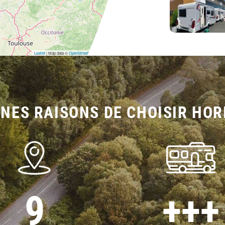
Leaflet
| Map data ©
OpenStreetMap
contributors,
CC-BY-SA
NES RAISONS DE CHOISIR HOR
9
+++