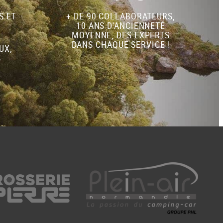
S ET
+ DE 90 COLLABORATEURS,
10 ANS D'ANCIENNETÉ
MOYENNE, DES EXPERTS
DANS CHAQUE SERVICE !
UX,
S