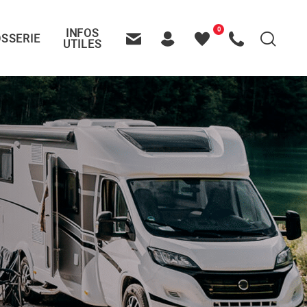
0
INFOS
SSERIE
Recherche
UTILES
Contactez-nous
Header – Pictos entête
Mes
Appelez-nous
favoris