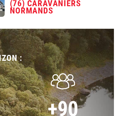
(76) CARAVANIERS
NORMANDS
IZON :
+90