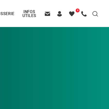
0
INFOS
SSERIE
Recherche
UTILES
Contactez-nous
Header – Pictos entête
Mes
Appelez-nous
favoris