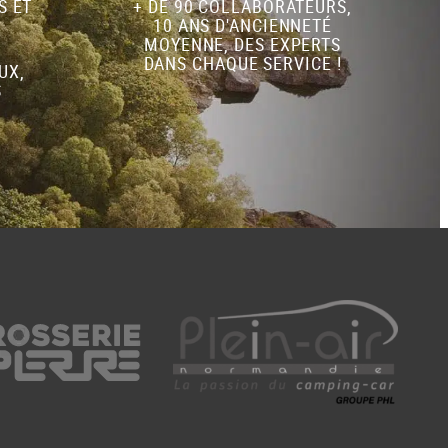
S ET
+ DE 90 COLLABORATEURS,
10 ANS D'ANCIENNETÉ
MOYENNE, DES EXPERTS
DANS CHAQUE SERVICE !
UX,
S