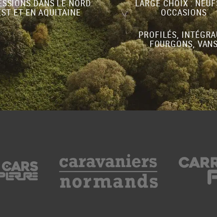
SSIONS DANS LE NORD
LARGE CHOIX : NEUF
ST ET EN AQUITAINE
OCCASIONS
PROFILÉS, INTÉGRA
FOURGONS, VAN