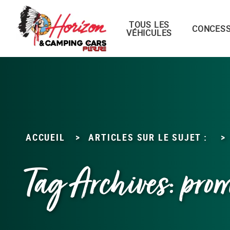
TOUS LES
Menu principal
CONCESS
VÉHICULES
Passer
au
contenu
ACCUEIL
>
ARTICLES SUR LE SUJET :
>
Tag Archives:
prom