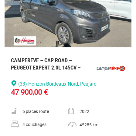
CAMPEREVE – CAP ROAD –
PEUGEOT EXPERT 2.0L 145CV –
(33) Horizon Bordeaux Nord
, Peujard
47 900,00 €
Nombre de places carte grise
Année
6 places route
2022
Nombre de couchages
Kilométrage
4 couchages
45285 km