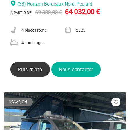
(33) Horizon Bordeaux Nord
, Peujard
64 032,00 €
69 380,00 €
À PARTIR DE
Nombre de places carte grise
Année
4 places route
2025
Nombre de couchages
4 couchages
Plus d'info
Nous contacter
OCCASION
Veuillez
vous
connecte