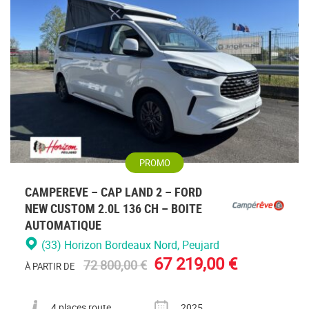
Veuillez
vous
connecte
PROMO
CAMPEREVE – CAP LAND 2 – FORD
NEW CUSTOM 2.0L 136 CH – BOITE
AUTOMATIQUE
(33) Horizon Bordeaux Nord
, Peujard
67 219,00 €
72 800,00 €
À PARTIR DE
Nombre de places carte grise
Année
4 places route
2025