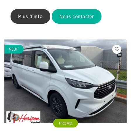
Plus d'info
Nous contacter
NEUF
Veuillez
vous
connecte
PROMO