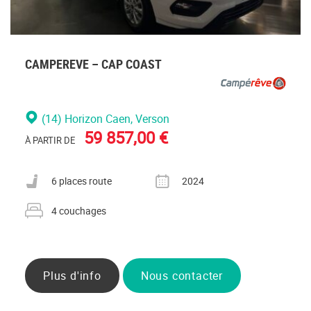
CAMPEREVE – CAP COAST
(14) Horizon Caen
, Verson
59 857,00 €
À PARTIR DE
Nombre de places carte grise
Année
6 places route
2024
Nombre de couchages
4 couchages
Plus d'info
Nous contacter