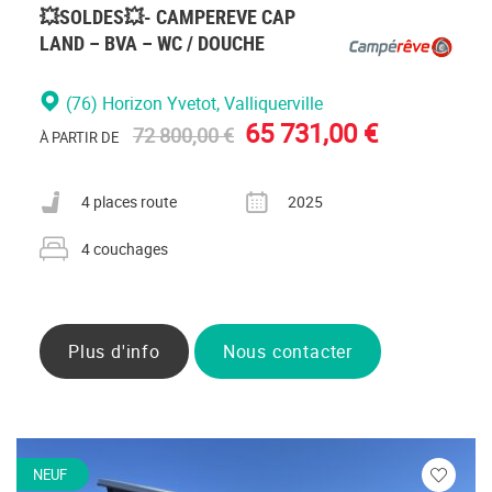
💥SOLDES💥- CAMPEREVE CAP
LAND – BVA – WC / DOUCHE
(76) Horizon Yvetot
, Valliquerville
65 731,00 €
72 800,00 €
À PARTIR DE
Nombre de places carte grise
Année
4 places route
2025
Nombre de couchages
4 couchages
Plus d'info
Nous contacter
NEUF