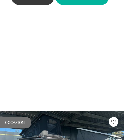
OCCASION
Veuillez
vous