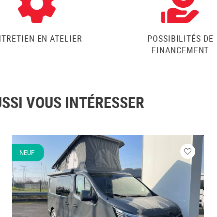
NTRETIEN EN ATELIER
POSSIBILITÉS DE
FINANCEMENT
USSI VOUS INTÉRESSER
NEUF
ez
Veuillez
vous
cter
connecte