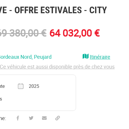
VE
- OFFRE ESTIVALES - CITY
69 380,00 €
64 032,00 €
Bordeaux Nord
, Peujard
Itinéraire
Ce véhicule est aussi disponible près de chez vous
 carte grise
Année
ute
2025
hages
s
he:
Partager sur Facebook
Partager sur Twitter
Envoyer à un ami
Copy to clipboard