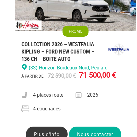
PROMO
COLLECTION 2026 – WESTFALIA
KIPLING – FORD NEW CUSTOM –
136 CH – BOITE AUTO
(33) Horizon Bordeaux Nord
, Peujard
71 500,00 €
72 590,00 €
À PARTIR DE
Nombre de places carte grise
Année
4 places route
2026
Nombre de couchages
4 couchages
Plus d'info
Nous contacter