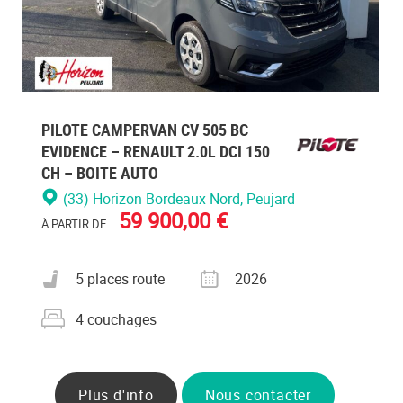
PILOTE CAMPERVAN CV 505 BC
EVIDENCE – RENAULT 2.0L DCI 150
CH – BOITE AUTO
(33) Horizon Bordeaux Nord
, Peujard
59 900,00 €
À PARTIR DE
Nombre de places carte grise
Année
5 places route
2026
Nombre de couchages
4 couchages
Plus d'info
Nous contacter