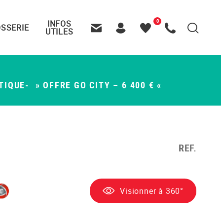
0
INFOS
SSERIE
Recherche
UTILES
Contactez-nous
Header – Pictos entête
Mes
Appelez-nous
favoris
QUE- » OFFRE GO CITY – 6 400 € «
REF.
Visionner à 360°