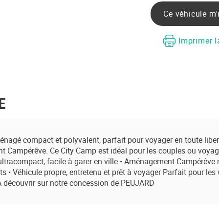
Ce véhicule m'
Imprimer l
E
é compact et polyvalent, parfait pour voyager en toute liberté.
nt Campérêve. Ce City Camp est idéal pour les couples ou voyage
t ultracompact, facile à garer en ville • Aménagement Campérêve r
 • Véhicule propre, entretenu et prêt à voyager Parfait pour le
. A découvrir sur notre concession de PEUJARD