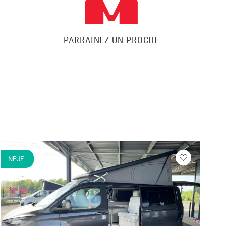
PARRAINEZ UN PROCHE
NEUF
N
Veuillez
vous
r
connecter