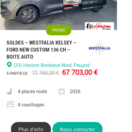
PROMO
SOLDES – WESTFALIA KELSEY –
FORD NEW CUSTOM 136 CH –
BOITE AUTO
(33) Horizon Bordeaux Nord
, Peujard
67 703,00 €
72 760,00 €
À PARTIR DE
Nombre de places carte grise
Année
4 places route
2026
Nombre de couchages
4 couchages
Plus d'info
Nous contacter