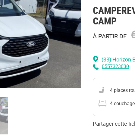
CAMPERE
CAMP
À PARTIR DE
(33) Horizon 
0557323030
Nombre de places
4 places ro
Nombre de couc
4 couchage
Partager cette fic