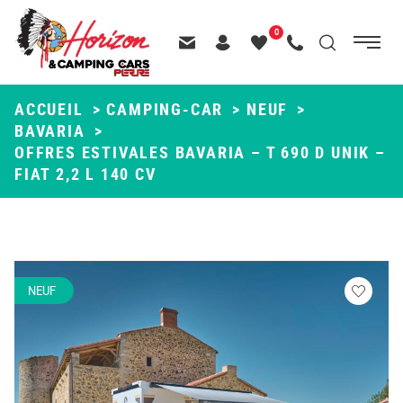
Menu
0
Menu
Recherche
Passer
principal
Contactez-nous
Header – Pictos entête
Mes
Appelez-nous
au
favoris
contenu
ACCUEIL
>
CAMPING-CAR
>
NEUF
>
BAVARIA
>
OFFRES ESTIVALES BAVARIA – T 690 D UNIK –
FIAT 2,2 L 140 CV
NEUF
Veuillez
vous
connecte