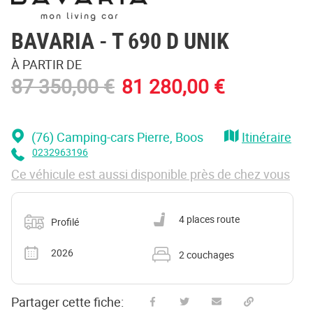
BAVARIA
- T 690 D UNIK
À PARTIR DE
87 350,00 €
81 280,00 €
(76) Camping-cars Pierre
, Boos
Itinéraire
0232963196
Ce véhicule est aussi disponible près de chez vous
Catégorie
Nombre de places carte grise
4 places route
Profilé
Année
Nombre de couchages
2026
2 couchages
Partager cette fiche: