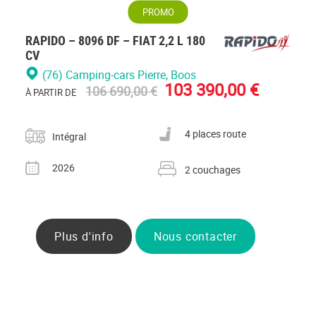
PROMO
RAPIDO – 8096 DF – FIAT 2,2 L 180
CV
(76) Camping-cars Pierre
, Boos
103 390,00 €
106 690,00 €
À PARTIR DE
Catégorie
Nombre de places carte grise
4 places route
Intégral
Année
Nombre de couchages
2026
2 couchages
Plus d'info
Nous contacter