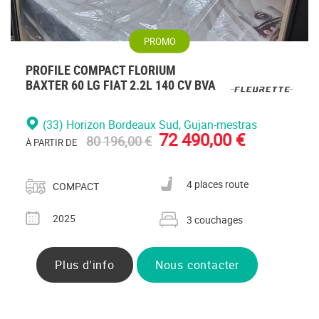
PROMO
PROFILE COMPACT FLORIUM
BAXTER 60 LG FIAT 2.2L 140 CV BVA
(33) Horizon Bordeaux Sud
, Gujan-mestras
72 490,00 €
80 196,00 €
À PARTIR DE
Catégorie
Nombre de places carte grise
4 places route
COMPACT
Année
Nombre de couchages
2025
3 couchages
Plus d'info
Nous contacter