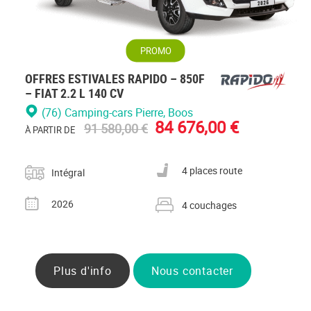
PROMO
OFFRES ESTIVALES RAPIDO – 850F
– FIAT 2.2 L 140 CV
(76) Camping-cars Pierre
, Boos
84 676,00 €
91 580,00 €
À PARTIR DE
Catégorie
Nombre de places carte grise
4 places route
Intégral
Année
Nombre de couchages
2026
4 couchages
Plus d'info
Nous contacter