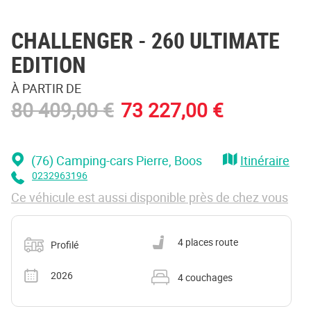
CHALLENGER
- 260 ULTIMATE
EDITION
À PARTIR DE
80 409,00 €
73 227,00 €
(76) Camping-cars Pierre
, Boos
Itinéraire
0232963196
Ce véhicule est aussi disponible près de chez vous
Catégorie
Nombre de places carte grise
4 places route
Profilé
Année
Nombre de couchages
2026
4 couchages