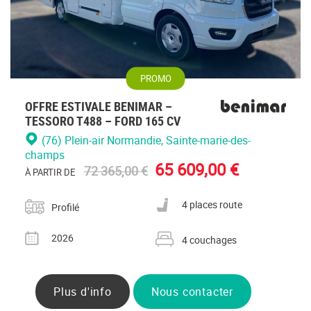
PROMO
OFFRE ESTIVALE BENIMAR –
TESSORO T488 – FORD 165 CV
(76) Plein-air Normandie
, Sainte-marie-des-
champs
65 609,00 €
72 365,00 €
À PARTIR DE
Catégorie
Nombre de places carte grise
4 places route
Profilé
Année
Nombre de couchages
2026
4 couchages
Plus d'info
Nous contacter