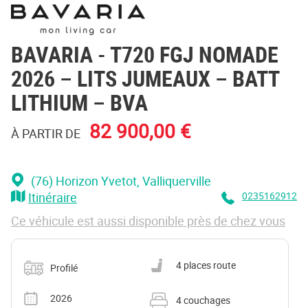
BAVARIA
- T720 FGJ NOMADE
2026 – LITS JUMEAUX – BATT
LITHIUM – BVA
82 900,00 €
À PARTIR DE
(76) Horizon Yvetot
, Valliquerville
Itinéraire
0235162912
Ce véhicule est aussi disponible près de chez vous
Catégorie
Nombre de places carte grise
4 places route
Profilé
Année
Nombre de couchages
2026
4 couchages