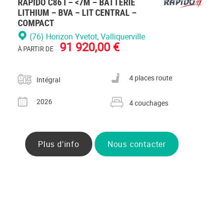
RAPIDO C86 I – <7M – BATTERIE
LITHIUM – BVA – LIT CENTRAL –
COMPACT
(76) Horizon Yvetot
, Valliquerville
91 920,00 €
À PARTIR DE
Catégorie
Nombre de places carte grise
4 places route
Intégral
Année
Nombre de couchages
2026
4 couchages
Plus d'info
Nous contacter