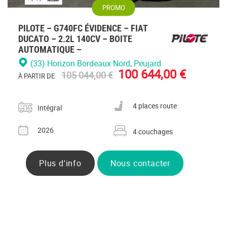
PROMO
PILOTE – G740FC ÉVIDENCE – FIAT
DUCATO – 2.2L 140CV – BOITE
AUTOMATIQUE –
(33) Horizon Bordeaux Nord
, Peujard
100 644,00 €
105 044,00 €
À PARTIR DE
Catégorie
Nombre de places carte grise
4 places route
Intégral
Année
Nombre de couchages
2026
4 couchages
Plus d'info
Nous contacter