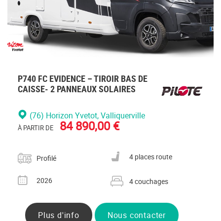
P740 FC EVIDENCE – TIROIR BAS DE
CAISSE- 2 PANNEAUX SOLAIRES
(76) Horizon Yvetot
, Valliquerville
84 890,00 €
À PARTIR DE
Catégorie
Nombre de places carte grise
4 places route
Profilé
Année
Nombre de couchages
2026
4 couchages
Plus d'info
Nous contacter