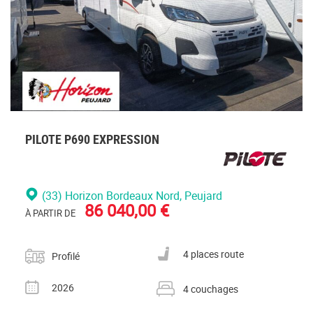
PILOTE P690 EXPRESSION
(33) Horizon Bordeaux Nord
, Peujard
86 040,00 €
À PARTIR DE
Catégorie
Nombre de places carte grise
4 places route
Profilé
Année
Nombre de couchages
2026
4 couchages