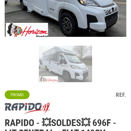
REF.
PROMO
RAPIDO
- 💥SOLDES💥 696F -