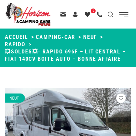
Menu
0
Menu
Recherche
Passer
principal
Contactez-nous
Header – Pictos entête
Mes
Appelez-nous
au
favoris
contenu
ACCUEIL
>
CAMPING-CAR
>
NEUF
>
RAPIDO
>
💥SOLDES💥- RAPIDO 696F – LIT CENTRAL –
FIAT 140CV BOITE AUTO – BONNE AFFAIRE
NEUF
Veuillez
vous
connecte