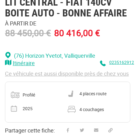
LIT CENTRAL - FIAT 140CV
BOITE AUTO - BONNE AFFAIRE
À PARTIR DE
88 450,00 €
80 416,00 €
(76) Horizon Yvetot
, Valliquerville
Itinéraire
0235162912
Ce véhicule est aussi disponible près de chez vous
Catégorie
Nombre de places carte grise
4 places route
Profilé
Année
Nombre de couchages
2025
4 couchages
Partager cette fiche: