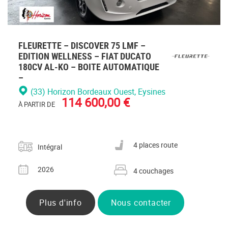
FLEURETTE – DISCOVER 75 LMF –
EDITION WELLNESS – FIAT DUCATO
180CV AL-KO – BOITE AUTOMATIQUE
–
(33) Horizon Bordeaux Ouest
, Eysines
114 600,00 €
À PARTIR DE
Catégorie
Nombre de places carte grise
4 places route
Intégral
Année
Nombre de couchages
2026
4 couchages
Plus d'info
Nous contacter