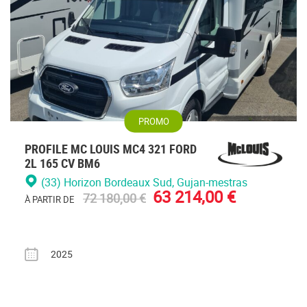
PROMO
PROFILE MC LOUIS MC4 321 FORD
2L 165 CV BM6
(33) Horizon Bordeaux Sud
, Gujan-mestras
63 214,00 €
72 180,00 €
À PARTIR DE
Année
2025