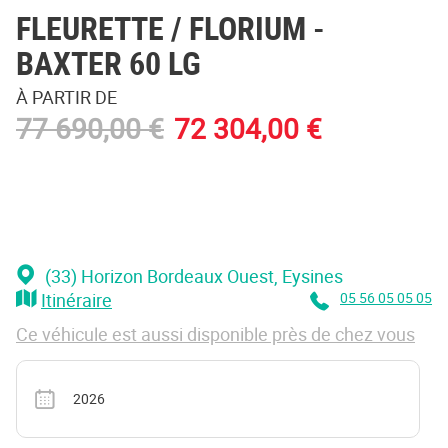
FLEURETTE / FLORIUM
-
BAXTER 60 LG
À PARTIR DE
77 690,00 €
72 304,00 €
(33) Horizon Bordeaux Ouest
, Eysines
Itinéraire
05 56 05 05 05
Ce véhicule est aussi disponible près de chez vous
Année
2026