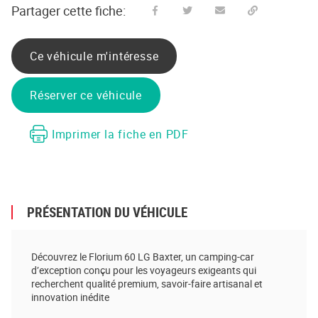
Partager cette fiche:
Partager sur Facebook
Partager sur Twitter
Envoyer à un ami
Copy to clipboard
Ce véhicule m'intéresse
Réserver ce véhicule
Imprimer la fiche en PDF
PRÉSENTATION DU VÉHICULE
Découvrez le Florium 60 LG Baxter, un camping-car
d’exception conçu pour les voyageurs exigeants qui
recherchent qualité premium, savoir-faire artisanal et
innovation inédite