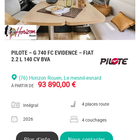
PILOTE – G 740 FC EVIDENCE – FIAT
2.2 L 140 CV BVA
(76) Horizon Rouen
, Le mesnil-esnard
93 890,00 €
À PARTIR DE
Catégorie
Nombre de places carte grise
4 places route
Intégral
Année
Nombre de couchages
2026
4 couchages
Plus d'info
Nous contacter