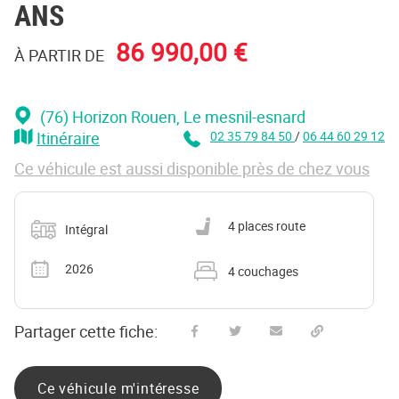
ANS
86 990,00 €
À PARTIR DE
(76) Horizon Rouen
, Le mesnil-esnard
Itinéraire
02 35 79 84 50
/
06 44 60 29 12
Ce véhicule est aussi disponible près de chez vous
Catégorie
Nombre de places carte grise
4 places route
Intégral
Année
Nombre de couchages
2026
4 couchages
Partager cette fiche:
Partager sur Facebook
Partager sur Twitter
Envoyer à un ami
Copy to clipboard
Ce véhicule m'intéresse