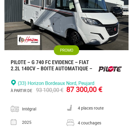
PROMO
PILOTE – G 740 FC EVIDENCE – FIAT
2.2L 140CV – BOITE AUTOMATIQUE –
(33) Horizon Bordeaux Nord
, Peujard
87 300,00 €
93 100,00 €
À PARTIR DE
Catégorie
Nombre de places carte grise
4 places route
Intégral
Année
Nombre de couchages
2025
4 couchages