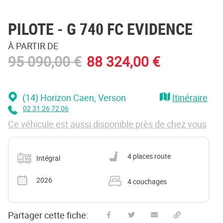
PILOTE
- G 740 FC EVIDENCE
À PARTIR DE
95 090,00 €
88 324,00 €
(14) Horizon Caen
, Verson
Itinéraire
02 31 26 72 06
Ce véhicule est aussi disponible près de chez vous
Catégorie
Nombre de places carte grise
4 places route
Intégral
Année
Nombre de couchages
2026
4 couchages
Partager cette fiche: