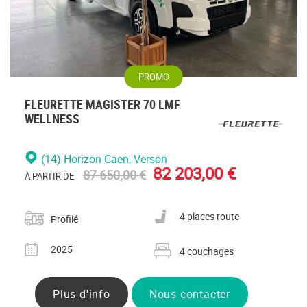
PROMO
FLEURETTE MAGISTER 70 LMF
WELLNESS
(14) Horizon Caen
, Verson
82 203,00 €
87 650,00 €
À PARTIR DE
Catégorie
Nombre de places carte grise
4 places route
Profilé
Année
Nombre de couchages
2025
4 couchages
Plus d'info
Nous contacter