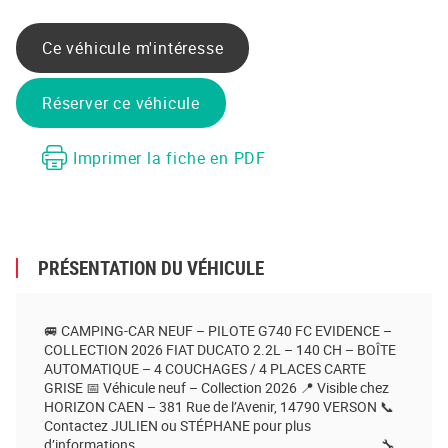
Partager sur Facebook
Partager sur Twitter
Envoyer à un ami
Copy to clipboard
Ce véhicule m'intéresse
Réserver ce véhicule
Imprimer la fiche en PDF
PRÉSENTATION DU VÉHICULE
🚐 CAMPING-CAR NEUF – PILOTE G740 FC EVIDENCE –
COLLECTION 2026 FIAT DUCATO 2.2L – 140 CH – BOÎTE
AUTOMATIQUE – 4 COUCHAGES / 4 PLACES CARTE
GRISE 📅 Véhicule neuf – Collection 2026 📍 Visible chez
HORIZON CAEN – 381 Rue de l’Avenir, 14790 VERSON 📞
Contactez JULIEN ou STÉPHANE pour plus
d’informations ________________________________________ 🔧