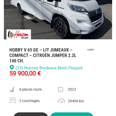
HOBBY V 65 GE – LIT JUMEAUX –
HOBBY
COMPACT – CITROËN JUMPER 2.2L
140 CH.
(33) Horizon Bordeaux Nord
, Peujard
59 900,00 €
Nombre de places carte grise
Année
4 places route
2023
Nombre de couchages
Kilométrage
3 couchages
29499 km