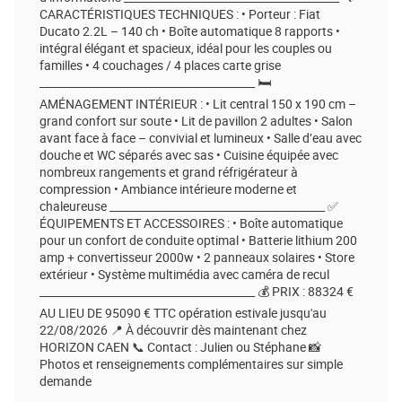
CARACTÉRISTIQUES TECHNIQUES : • Porteur : Fiat
Ducato 2.2L – 140 ch • Boîte automatique 8 rapports •
intégral élégant et spacieux, idéal pour les couples ou
familles • 4 couchages / 4 places carte grise
________________________________________ 🛏️
AMÉNAGEMENT INTÉRIEUR : • Lit central 150 x 190 cm –
grand confort sur soute • Lit de pavillon 2 adultes • Salon
avant face à face – convivial et lumineux • Salle d’eau avec
douche et WC séparés avec sas • Cuisine équipée avec
nombreux rangements et grand réfrigérateur à
compression • Ambiance intérieure moderne et
chaleureuse ________________________________________ ✅
ÉQUIPEMENTS ET ACCESSOIRES : • Boîte automatique
pour un confort de conduite optimal • Batterie lithium 200
amp + convertisseur 2000w • 2 panneaux solaires • Store
extérieur • Système multimédia avec caméra de recul
________________________________________ 💰 PRIX : 88324 €
AU LIEU DE 95090 € TTC opération estivale jusqu'au
22/08/2026 📍 À découvrir dès maintenant chez
HORIZON CAEN 📞 Contact : Julien ou Stéphane 📸
Photos et renseignements complémentaires sur simple
demande