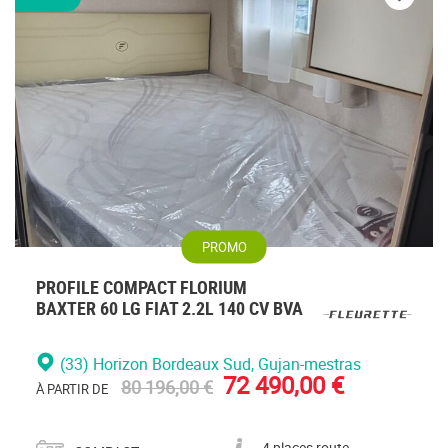
Veuillez
vous
connecte
PROMO
PROFILE COMPACT FLORIUM
BAXTER 60 LG FIAT 2.2L 140 CV BVA
(33) Horizon Bordeaux Sud
, Gujan-mestras
72 490,00 €
80 196,00 €
À PARTIR DE
Catégorie
Nombre de places carte grise
4 places route