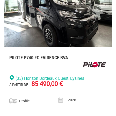
PILOTE P740 FC EVIDENCE BVA
(33) Horizon Bordeaux Ouest
, Eysines
85 490,00 €
À PARTIR DE
Catégorie
Année
2026
Profilé