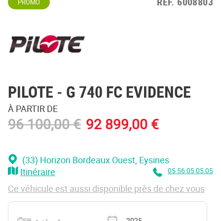
REF.
6008803
PROMO
PILOTE
- G 740 FC EVIDENCE
À PARTIR DE
96 100,00 €
92 899,00 €
(33) Horizon Bordeaux Ouest
, Eysines
Itinéraire
05 56 05 05 05
Ce véhicule est aussi disponible près de chez vous
Catégorie
Année
2025